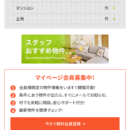
マンション
件
土地
件
マイページ会員募集中！
会員様限定の物件情報を
いますぐ閲覧可能！
条件にあう物件が出たら、
すぐにメールでお知らせ。
何でも気軽に相談。
安心サポート付き！
最新物件を簡単チェック！
今すぐ無料会員登録