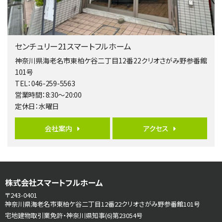
南側道路に面しており日当たり良好。 キッチンから…
第5位
3,680万円
センチュリー21スマートフルホーム
4ＬＤＫ
橋本駅
神奈川県海老名市東柏ケ谷二丁目12番22クリオさがみ野参番館
バ19分
・
歩8分
101号
開放感があり日当たり良好な南西・北西角地区画。 …
TEL：046-259-5563
営業時間：8:30～20:00
第6位
定休日：水曜日
3,680万円
4ＳＬＤＫ
会社案内
アクセス
海老名駅
バ15分
・
歩1分
リビングダイニング部分の床暖房完備 車並列2台駐…
第7位
株式会社スマートフルホーム
3,680万円
4ＬＤＫ
〒243-0401
さがみ野駅
神奈川県海老名市東柏ケ谷二丁目12番22クリオさがみ野参番館101号
歩17分
宅地建物取引業免許・神奈川県知事(6)第23054号
ご家族が集まるLDKは１７．５帖とゆとりある広さ…