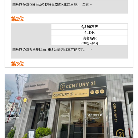
開放感があり日当たり良好な南西・北西角地。 ご家…
第2位
4,590万円
4ＬＤＫ
海老名駅
バ18分
・
歩6分
開放感のある角地区画。車３台並列駐車可能です。 …
第3位
5,480万円
4ＬＤＫ
相模大野駅
バ9分
・
歩4分
２０１５年６月築、積水ハウス施工住宅です。 南東…
第4位
4,080万円
4ＬＤＫ
淵野辺駅
歩17分