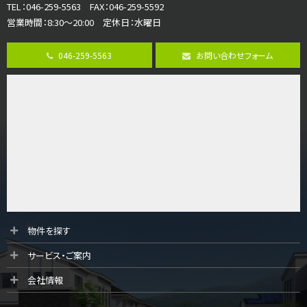
TEL：046-259-5563 FAX：046-259-5592
営業時間：8:30～20:00 定休日：水曜日
第8位
3,990万円
046-259-5563
お問い合わせフォーム
4ＬＤＫ
古淵駅
バ12分
・
歩4分
並列２台駐車可。１階はリビングと水まわりをまとめ…
第9位
3,598万円
4ＬＤＫ
長後駅
バ11分
・
歩6分
全棟ＬＤＫは16帖の4ＬＤＫ！食器洗い乾燥機や浴…
第10位
物件を探す
4,190万円
サービス・ご案内
4ＬＤＫ
桜ヶ丘駅
会社情報
バ14分
・
歩4分
LDK約20帖とゆとりある広さ！WIC、SICの…