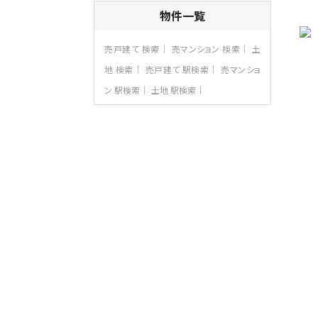
4ＬＤＫ
物件一覧
さがみ野駅
歩17分
ご家族が集まるLDKは１７．５帖とゆとりあ
売戸建て 検索
売マンション 検索
土
る広さ…
地 検索
売戸建て 駅検索
売マンショ
第8位
ン 駅検索
土地 駅検索
3,598万円
4ＬＤＫ
長後駅
バ11分
・
歩6分
全棟ＬＤＫは16帖の4ＬＤＫ！食器洗い乾燥
機や浴…
第9位
4,190万円
4ＬＤＫ
桜ヶ丘駅
バ14分
・
歩4分
LDK約20帖とゆとりある広さ！WIC、SIC
の…
第10位
3,990万円
4ＬＤＫ