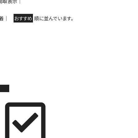
間取表示
｜
着
｜
おすすめ
順に並んでいます。
戸建