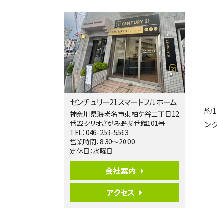
4ＬＤＫ
淵野辺駅
歩17分
南側道路に面しており日当たり良好。 キ
ッチンから…
第5位
3,680万円
4ＬＤＫ
橋本駅
バ19分
・
歩8分
センチュリー21スマートフルホーム
開放感があり日当たり良好な南西・北西角
約
地区画。 …
神奈川県海老名市東柏ケ谷二丁目12
ン
番22クリオさがみ野参番館101号
第6位
TEL：046-259-5563
3,680万円
営業時間：8:30～20:00
4ＳＬＤＫ
定休日：水曜日
海老名駅
バ15分
・
歩1分
会社案内
リビングダイニング部分の床暖房完備 車
並列2台駐…
アクセス
第7位
3,680万円