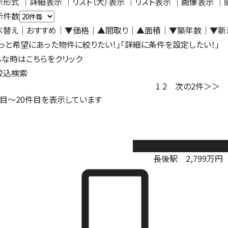
示形式
｜
詳細表示
｜リスト（大）表示 ｜
リスト表示
｜
画像表示
｜
示件数
べ替え
｜おすすめ
｜
▼価格
｜
▲間取り
｜
▲面積
｜
▼築年数
｜
▼新
もっと希望にあった物件に絞りたい！」「詳細に条件を設定したい！」
んな時はこちらをクリック
絞込検索
1
2
次の2件＞＞
目～
20
件目を表示しています
綾瀬市深谷中6丁目 中古
長後駅
2,799
万円