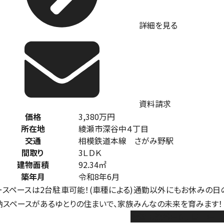
詳細を見る
資料請求
価格
3,380
万円
所在地
綾瀬市深谷中４丁目
交通
相模鉄道本線 さがみ野駅
間取り
3ＬＤＫ
建物面積
92.34㎡
築年月
令和8年6月
ースペースは2台駐車可能！(車種による)通勤以外にもお休みの日
納スペースがあるゆとりの住まいで、家族みんなの未来を育みます！
綾瀬市深谷中6丁目 中古