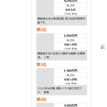
4,590万円
4ＬＤＫ
海老名駅
バ18分
・
歩6分
開放感のある角地区画。車３台並列駐車可
能です。 …
第2位
5,999万円
4ＬＤＫ
相模大野駅
バ10分
・
歩5分
開放感があり日当たり良好な南西・北西角
地。 ご家…
第3位
5,480万円
4ＬＤＫ
相模大野駅
バ9分
・
歩4分
２０１５年６月築、積水ハウス施工住宅で
す。 南東…
第4位
4,080万円