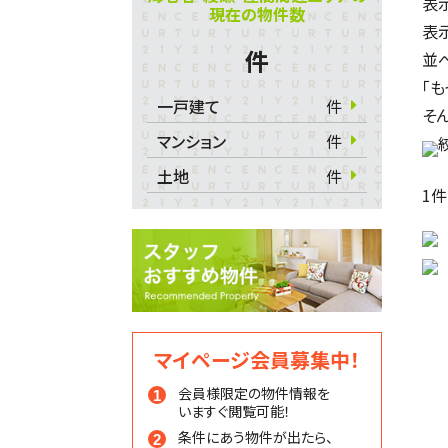
表
現在の物件数
表
件
並
「
一戸建て
件
そ
マンション
件
土地
件
1
件
マイページ会員募集中！
会員様限定の物件情報を
いますぐ閲覧可能！
条件にあう物件が出たら、