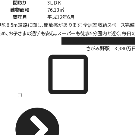
間取り
3ＬＤＫ
建物面積
76.13㎡
築年月
平成12年6月
側約6.5m道路に面し、開放感があります！全居室収納スペース完備
ため、お子さまの通学も安心。スーパーも徒歩5分圏内と近く、毎日
綾瀬市深谷中4丁目 新築戸建 全
さがみ野駅
3,380
万