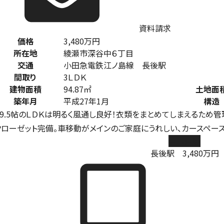
資料請求
価格
3,480
万円
所在地
綾瀬市深谷中６丁目
交通
小田急電鉄江ノ島線 長後駅
間取り
3ＬＤＫ
建物面積
94.87㎡
土地面
築年月
平成27年1月
構造
19.5帖のＬＤＫは明るく風通し良好！衣類をまとめてしまえるため
クローゼット完備。車移動がメインのご家庭にうれしい、カースペー
中古戸建
長後駅
3,480
万円