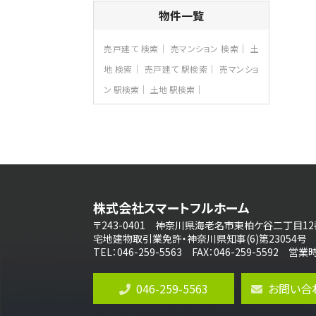
4ＳＬＤＫ
物件一覧
海老名駅
バ15分
・
歩1分
リビングダイニング部分の床暖房完備 車
売戸建て 検索
売マンション 検索
土
並列2台駐…
地 検索
売戸建て 駅検索
売マンショ
第8位
ン 駅検索
土地 駅検索
3,680万円
4ＬＤＫ
さがみ野駅
歩17分
ご家族が集まるLDKは１７．５帖とゆとりあ
る広さ…
第9位
3,598万円
株式会社スマートフルホーム
4ＬＤＫ
長後駅
〒243-0401 神奈川県海老名市東柏ケ谷二丁目12
バ11分
・
歩6分
宅地建物取引業免許・神奈川県知事(6)第23054号
全棟ＬＤＫは16帖の4ＬＤＫ！食器洗い乾燥
TEL：046-259-5563 FAX：046-259-5592 
機や浴…
第10位
046-259-5563
お問い合
4,190万円
4ＬＤＫ