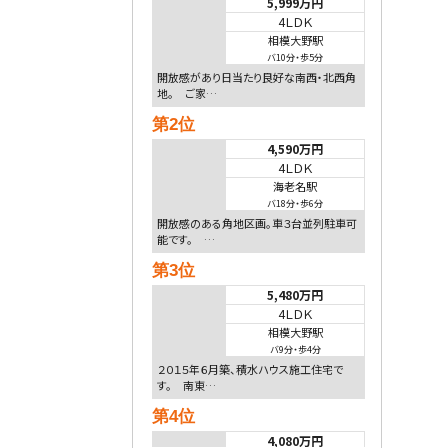
5,999万円
4ＬＤＫ
相模大野駅
バ10分
・
歩5分
開放感があり日当たり良好な南西・北西角
地。 ご家…
第2位
4,590万円
4ＬＤＫ
海老名駅
バ18分
・
歩6分
開放感のある角地区画。車３台並列駐車可
能です。 …
第3位
5,480万円
4ＬＤＫ
相模大野駅
バ9分
・
歩4分
２０１５年６月築、積水ハウス施工住宅で
す。 南東…
第4位
4,080万円