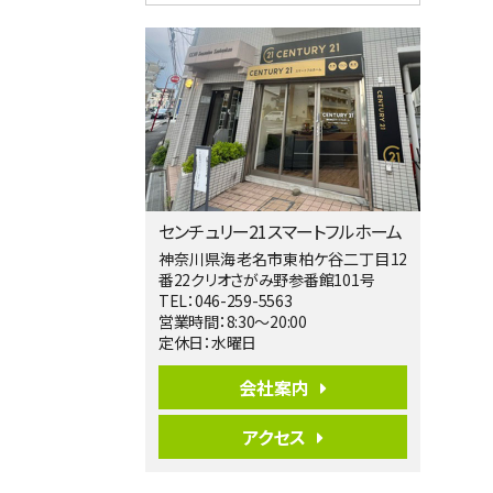
4ＬＤＫ
淵野辺駅
歩17分
南側道路に面しており日当たり良好。 キ
ッチンから…
第5位
3,680万円
4ＬＤＫ
橋本駅
バ19分
・
歩8分
センチュリー21スマートフルホーム
開放感があり日当たり良好な南西・北西角
地区画。 …
神奈川県海老名市東柏ケ谷二丁目12
番22クリオさがみ野参番館101号
第6位
TEL：046-259-5563
3,990万円
営業時間：8:30～20:00
4ＬＤＫ
定休日：水曜日
古淵駅
バ12分
・
歩4分
会社案内
並列２台駐車可。１階はリビングと水まわり
をまとめ…
アクセス
第7位
3,680万円