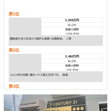
第1位
5,999万円
4ＬＤＫ
相模大野駅
バ10分
・
歩5分
開放感があり日当たり良好な南西・北西角地。 ご家…
第2位
5,480万円
4ＬＤＫ
相模大野駅
バ9分
・
歩4分
２０１５年６月築、積水ハウス施工住宅です。 南東…
第3位
4,080万円
4ＬＤＫ
淵野辺駅
歩17分
南側道路に面しており日当たり良好。 キッチンから…