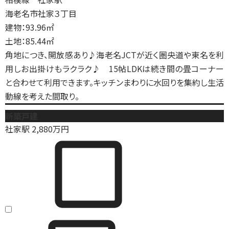
海老名市社家３丁目
建物：93.96㎡
土地：85.44㎡
角地につき、開放感あり♪海老名JCTが近く圏央道や東名を利
用しお出掛けもラクラク♪ 15帖LDKは続き間の畳コーナー
と合わせて利用できます。キッチンまわりに水回りを集約し生活
動線を考えた間取り。
新築戸建
社家駅
2,880
万円