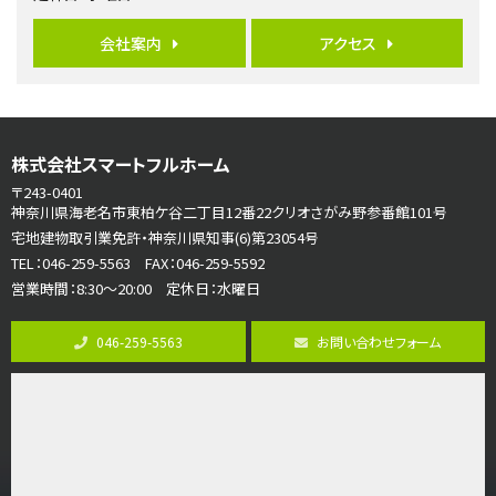
バ12分
・
歩4分
並列２台駐車可。１階はリビングと水まわりをまとめ…
会社案内
アクセス
第7位
3,680万円
4ＬＤＫ
さがみ野駅
株式会社スマートフルホーム
歩17分
〒243-0401
ご家族が集まるLDKは１７．５帖とゆとりある広さ…
神奈川県海老名市東柏ケ谷二丁目12番22クリオさがみ野参番館101号
宅地建物取引業免許・神奈川県知事(6)第23054号
第8位
TEL：046-259-5563 FAX：046-259-5592
3,680万円
営業時間：8:30～20:00 定休日：水曜日
4ＳＬＤＫ
海老名駅
バ15分
・
歩1分
046-259-5563
お問い合わせフォーム
リビングダイニング部分の床暖房完備 車並列2台駐…
第9位
4,190万円
4ＬＤＫ
桜ヶ丘駅