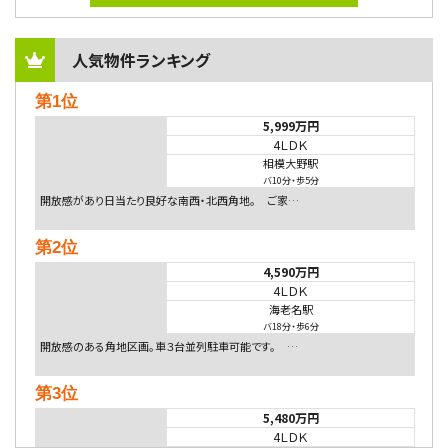
人気物件ランキング
第1位
5,999万円
4ＬＤＫ
相模大野駅
バ10分
・
歩5分
開放感があり日当たり良好な南西・北西角地。 ご家…
第2位
4,590万円
4ＬＤＫ
海老名駅
バ18分
・
歩6分
開放感のある角地区画。車３台並列駐車可能です。 …
第3位
5,480万円
4ＬＤＫ