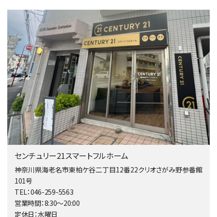
相模大野駅
バ9分
・
歩4分
２０１５年６月築、積水ハウス施工住宅です。 南東…
第4位
4,080万円
4ＬＤＫ
淵野辺駅
歩17分
南側道路に面しており日当たり良好。 キッチンから…
第5位
3,680万円
4ＬＤＫ
橋本駅
センチュリー21スマートフルホーム
バ19分
・
歩8分
開放感があり日当たり良好な南西・北西角地区画。 …
神奈川県海老名市東柏ケ谷二丁目12番22クリオさがみ野参番館
101号
第6位
TEL：046-259-5563
3,990万円
営業時間：8:30～20:00
4ＬＤＫ
定休日：水曜日
古淵駅