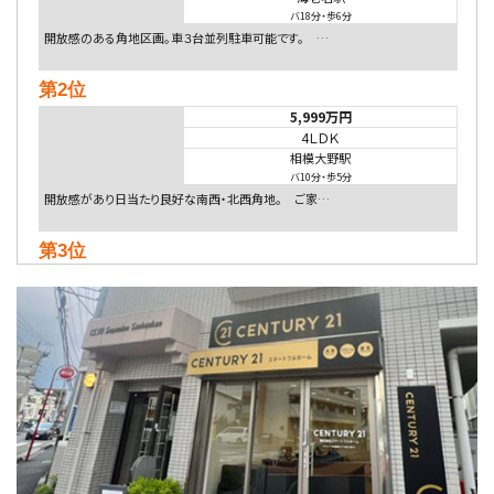
バ18分
・
歩6分
開放感のある角地区画。車３台並列駐車可能です。 …
第2位
5,999万円
4ＬＤＫ
相模大野駅
バ10分
・
歩5分
開放感があり日当たり良好な南西・北西角地。 ご家…
第3位
5,480万円
4ＬＤＫ
相模大野駅
バ9分
・
歩4分
２０１５年６月築、積水ハウス施工住宅です。 南東…
第4位
4,080万円
4ＬＤＫ
淵野辺駅