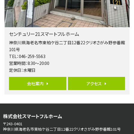
歩17分
南側道路に面しており日当たり良好。 キッチンから…
第5位
3,680万円
センチュリー21スマートフルホーム
4ＬＤＫ
橋本駅
神奈川県海老名市東柏ケ谷二丁目12番22クリオさがみ野参番館
バ19分
・
歩8分
101号
開放感があり日当たり良好な南西・北西角地区画。 …
TEL：046-259-5563
営業時間：8:30～20:00
第6位
定休日：水曜日
3,680万円
4ＳＬＤＫ
会社案内
アクセス
海老名駅
バ15分
・
歩1分
リビングダイニング部分の床暖房完備 車並列2台駐…
第7位
株式会社スマートフルホーム
3,680万円
4ＬＤＫ
〒243-0401
さがみ野駅
神奈川県海老名市東柏ケ谷二丁目12番22クリオさがみ野参番館101号
歩17分