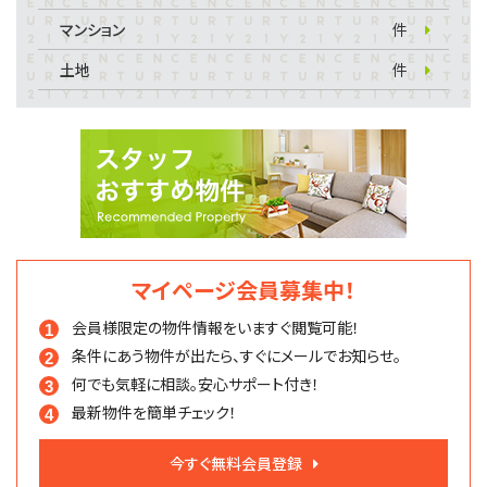
マンション
件
土地
件
マイページ会員募集中！
会員様限定の物件情報を
いますぐ閲覧可能！
条件にあう物件が出たら、
すぐにメールでお知らせ。
何でも気軽に相談。
安心サポート付き！
最新物件を簡単チェック！
今すぐ無料会員登録