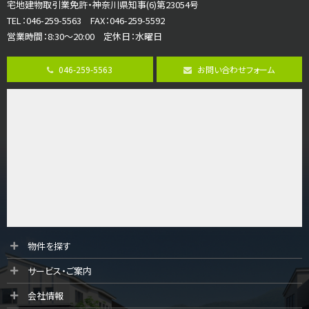
宅地建物取引業免許・神奈川県知事(6)第23054号
ご家族が集まるLDKは１７．５帖とゆとりある広さ…
TEL：046-259-5563 FAX：046-259-5592
営業時間：8:30～20:00 定休日：水曜日
第8位
3,598万円
046-259-5563
お問い合わせフォーム
4ＬＤＫ
長後駅
バ11分
・
歩6分
全棟ＬＤＫは16帖の4ＬＤＫ！食器洗い乾燥機や浴…
第9位
4,190万円
4ＬＤＫ
桜ヶ丘駅
バ14分
・
歩4分
LDK約20帖とゆとりある広さ！WIC、SICの…
第10位
物件を探す
3,990万円
サービス・ご案内
4ＬＤＫ
古淵駅
会社情報
バ12分
・
歩4分