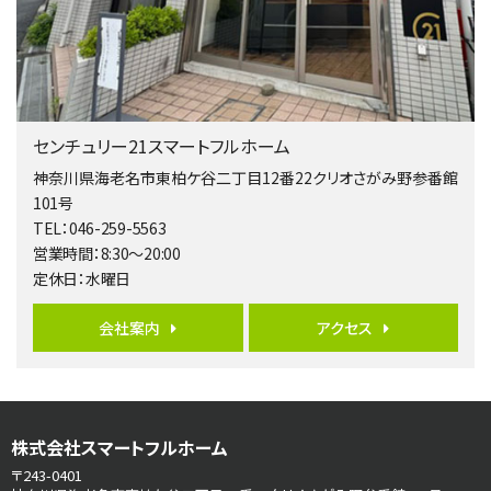
相模大野駅
バ9分
・
歩4分
２０１５年６月築、積水ハウス施工住宅です。 南東…
第5位
3,680万円
センチュリー21スマートフルホーム
4ＬＤＫ
橋本駅
神奈川県海老名市東柏ケ谷二丁目12番22クリオさがみ野参番館
バ19分
・
歩8分
101号
開放感があり日当たり良好な南西・北西角地区画。 …
TEL：046-259-5563
営業時間：8:30～20:00
第6位
定休日：水曜日
3,680万円
4ＳＬＤＫ
会社案内
アクセス
海老名駅
バ15分
・
歩1分
リビングダイニング部分の床暖房完備 車並列2台駐…
第7位
株式会社スマートフルホーム
3,680万円
4ＬＤＫ
〒243-0401
さがみ野駅