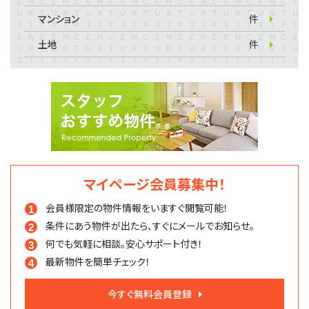
マンション
件
土地
件
マイページ会員募集中！
会員様限定の物件情報を
いますぐ閲覧可能！
条件にあう物件が出たら、
すぐにメールでお知らせ。
何でも気軽に相談。
安心サポート付き！
最新物件を簡単チェック！
今すぐ無料会員登録