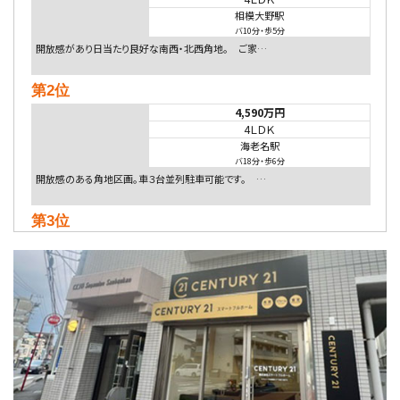
相模大野駅
バ10分
・
歩5分
開放感があり日当たり良好な南西・北西角地。 ご家…
第2位
4,590万円
4ＬＤＫ
海老名駅
バ18分
・
歩6分
開放感のある角地区画。車３台並列駐車可能です。 …
第3位
4,080万円
4ＬＤＫ
淵野辺駅
歩17分
南側道路に面しており日当たり良好。 キッチンから…
第4位
5,480万円
4ＬＤＫ