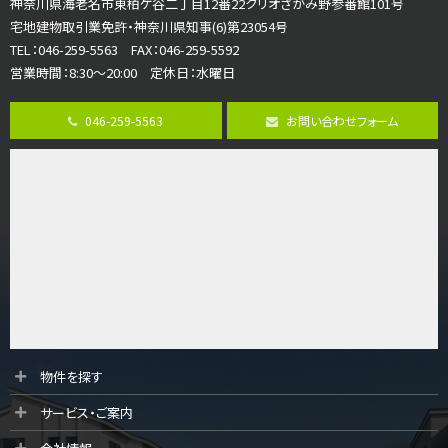
神奈川県海老名市東柏ケ谷二丁目12番22クリオさがみ野参番館101号
歩17分
宅地建物取引業免許・神奈川県知事(6)第23054号
ご家族が集まるLDKは１７．５帖とゆとりある広さ…
TEL：046-259-5563 FAX：046-259-5592
営業時間：8:30～20:00 定休日：水曜日
第8位
3,598万円
046-259-5563
お問い合わせフォーム
4ＬＤＫ
長後駅
バ11分
・
歩6分
全棟ＬＤＫは16帖の4ＬＤＫ！食器洗い乾燥機や浴…
第9位
4,190万円
4ＬＤＫ
桜ヶ丘駅
バ14分
・
歩4分
LDK約20帖とゆとりある広さ！WIC、SICの…
第10位
物件を探す
3,990万円
サービス・ご案内
4ＬＤＫ
古淵駅