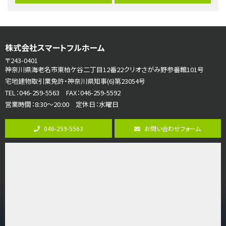
バ15分
・
歩1分
リビングダイニング部分の床暖房完備 車並列2台駐…
第7位
株式会社スマートフルホーム
3,680万円
4ＬＤＫ
〒243-0401
さがみ野駅
神奈川県海老名市東柏ケ谷二丁目12番22クリオさがみ野参番館101号
歩17分
宅地建物取引業免許・神奈川県知事(6)第23054号
ご家族が集まるLDKは１７．５帖とゆとりある広さ…
TEL：046-259-5563 FAX：046-259-5592
営業時間：8:30～20:00 定休日：水曜日
第8位
4,190万円
046-259-5563
お問い合わせフォーム
4ＬＤＫ
桜ヶ丘駅
バ14分
・
歩4分
LDK約20帖とゆとりある広さ！WIC、SICの…
第9位
3,598万円
4ＬＤＫ
長後駅
バ11分
・
歩6分