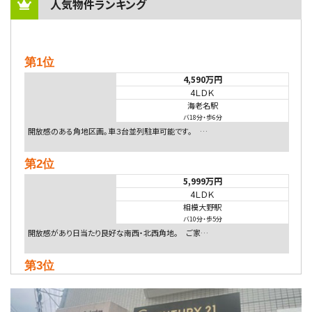
人気物件ランキング
第1位
4,590万円
4ＬＤＫ
海老名駅
バ18分
・
歩6分
開放感のある角地区画。車３台並列駐車可能です。 …
第2位
5,999万円
4ＬＤＫ
相模大野駅
バ10分
・
歩5分
開放感があり日当たり良好な南西・北西角地。 ご家…
第3位
4,080万円
4ＬＤＫ
淵野辺駅