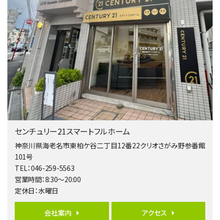
歩17分
南側道路に面しており日当たり良好。 キッチンから…
第4位
5,480万円
4ＬＤＫ
相模大野駅
バ9分
・
歩4分
２０１５年６月築、積水ハウス施工住宅です。 南東…
第5位
3,680万円
センチュリー21スマートフルホーム
4ＬＤＫ
橋本駅
神奈川県海老名市東柏ケ谷二丁目12番22クリオさがみ野参番館
バ19分
・
歩8分
101号
開放感があり日当たり良好な南西・北西角地区画。 …
TEL：046-259-5563
営業時間：8:30～20:00
第6位
定休日：水曜日
3,680万円
4ＳＬＤＫ
会社案内
アクセス
海老名駅