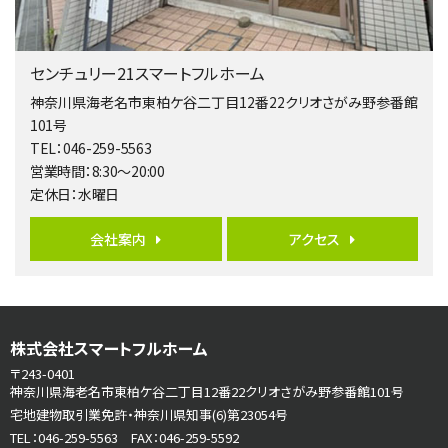
第5位
3,680万円
センチュリー21スマートフルホーム
4ＬＤＫ
橋本駅
神奈川県海老名市東柏ケ谷二丁目12番22クリオさがみ野参番館
バ19分
・
歩8分
101号
開放感があり日当たり良好な南西・北西角地区画。 …
TEL：046-259-5563
営業時間：8:30～20:00
第6位
定休日：水曜日
3,680万円
4ＬＤＫ
会社案内
アクセス
さがみ野駅
歩17分
ご家族が集まるLDKは１７．５帖とゆとりある広さ…
第7位
株式会社スマートフルホーム
3,680万円
4ＳＬＤＫ
〒243-0401
海老名駅
神奈川県海老名市東柏ケ谷二丁目12番22クリオさがみ野参番館101号
バ15分
・
歩1分
宅地建物取引業免許・神奈川県知事(6)第23054号
リビングダイニング部分の床暖房完備 車並列2台駐…
TEL：046-259-5563 FAX：046-259-5592