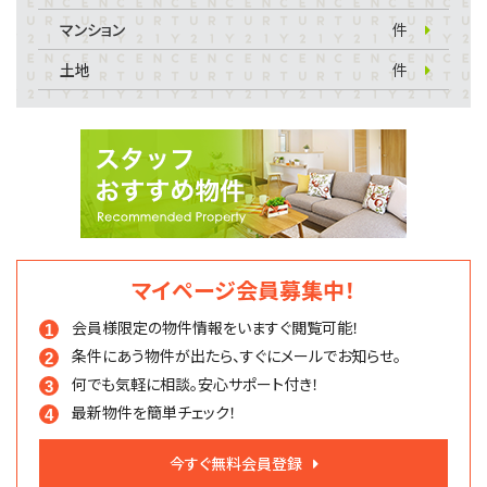
マンション
件
土地
件
マイページ会員募集中！
会員様限定の物件情報を
いますぐ閲覧可能！
条件にあう物件が出たら、
すぐにメールでお知らせ。
何でも気軽に相談。
安心サポート付き！
最新物件を簡単チェック！
今すぐ無料会員登録