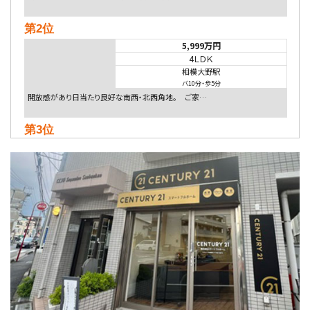
第2位
5,999万円
4ＬＤＫ
相模大野駅
バ10分
・
歩5分
開放感があり日当たり良好な南西・北西角地。 ご家…
第3位
5,480万円
4ＬＤＫ
相模大野駅
バ9分
・
歩4分
２０１５年６月築、積水ハウス施工住宅です。 南東…
第4位
4,080万円
4ＬＤＫ
淵野辺駅
歩17分
南側道路に面しており日当たり良好。 キッチンから…