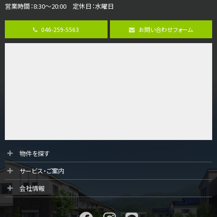
営業時間：8:30～20:00 定休日：水曜日
第8位
3,990万円
046-259-5563
お問い合わせフォーム
4ＬＤＫ
古淵駅
バ12分
・
歩4分
並列２台駐車可。１階はリビングと水まわりをまとめ…
第9位
4,190万円
4ＬＤＫ
桜ヶ丘駅
バ14分
・
歩4分
LDK約20帖とゆとりある広さ！WIC、SICの…
第10位
物件を探す
3,598万円
サービス・ご案内
4ＬＤＫ
長後駅
会社情報
バ11分
・
歩6分
全棟ＬＤＫは16帖の4ＬＤＫ！食器洗い乾燥機や浴…