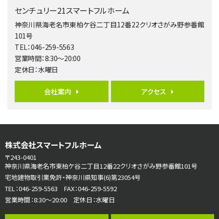
3,680万円
センチュリー21スマートフルホーム
4ＬＤＫ
橋本駅
神奈川県海老名市東柏ケ谷二丁目12番22クリオさがみ野参番館
バ19分
・
歩8分
101号
開放感があり日当たり良好な南西・北西角地区画。 …
TEL：046-259-5563
営業時間：8:30～20:00
第6位
定休日：水曜日
3,680万円
4ＳＬＤＫ
会社案内
アクセス
海老名駅
バ15分
・
歩1分
リビングダイニング部分の床暖房完備 車並列2台駐…
第7位
株式会社スマートフルホーム
3,598万円
4ＬＤＫ
〒243-0401
長後駅
神奈川県海老名市東柏ケ谷二丁目12番22クリオさがみ野参番館101号
バ11分
・
歩6分
宅地建物取引業免許・神奈川県知事(6)第23054号
全棟ＬＤＫは16帖の4ＬＤＫ！食器洗い乾燥機や浴…
TEL：046-259-5563 FAX：046-259-5592
営業時間：8:30～20:00 定休日：水曜日
第8位
3,680万円