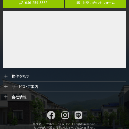
046-259-5563
お問い合わせフォーム
4ＬＤＫ
さがみ野駅
歩17分
ご家族が集まるLDKは１７．５帖とゆとりある広さ…
第9位
4,190万円
4ＬＤＫ
桜ヶ丘駅
バ14分
・
歩4分
LDK約20帖とゆとりある広さ！WIC、SICの…
第10位
物件を探す
3,180万円
サービス・ご案内
3ＬＤＫ
海老名駅
会社情報
バ12分
・
歩7分
大規模開発分譲地内の新築戸建！開発道路は幅員４.…
© スマートフルホーム Co., Ltd. All rights reserved.
センチュリー21の加盟店は、すべて独立・自営です。