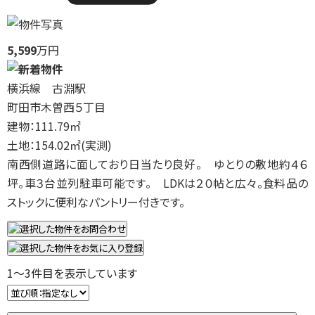
5,599
万円
横浜線 古淵駅
町田市木曽西５丁目
建物：111.79㎡
土地：154.02㎡(実測)
南西側道路に面しており日当たり良好。 ゆとりの敷地約４６
坪。車３台並列駐車可能です。 LDKは２０帖と広々。食料品の
ストックに便利なパントリー付きです。
1
～
3
件目を表示しています