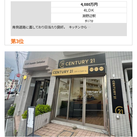
4,080万円
4ＬＤＫ
淵野辺駅
歩17分
南側道路に面しており日当たり良好。 キッチンから…
第3位
4,590万円
4ＬＤＫ
海老名駅
バ18分
・
歩6分
開放感のある角地区画。車３台並列駐車可能です。 …
第4位
5,480万円
4ＬＤＫ
相模大野駅
バ9分
・
歩4分
２０１５年６月築、積水ハウス施工住宅です。 南東…
第5位