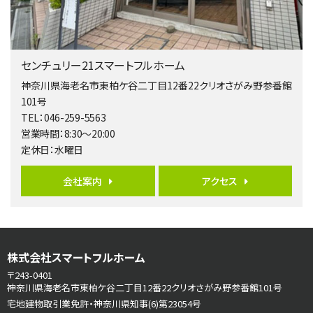
２０１５年６月築、積水ハウス施工住宅です。 南東…
第5位
3,680万円
センチュリー21スマートフルホーム
4ＬＤＫ
橋本駅
神奈川県海老名市東柏ケ谷二丁目12番22クリオさがみ野参番館
バ19分
・
歩8分
101号
開放感があり日当たり良好な南西・北西角地区画。 …
TEL：046-259-5563
営業時間：8:30～20:00
第6位
定休日：水曜日
3,680万円
4ＳＬＤＫ
会社案内
アクセス
海老名駅
バ15分
・
歩1分
リビングダイニング部分の床暖房完備 車並列2台駐…
第7位
株式会社スマートフルホーム
3,598万円
4ＬＤＫ
〒243-0401
長後駅
神奈川県海老名市東柏ケ谷二丁目12番22クリオさがみ野参番館101号
バ11分
・
歩6分
宅地建物取引業免許・神奈川県知事(6)第23054号
全棟ＬＤＫは16帖の4ＬＤＫ！食器洗い乾燥機や浴…