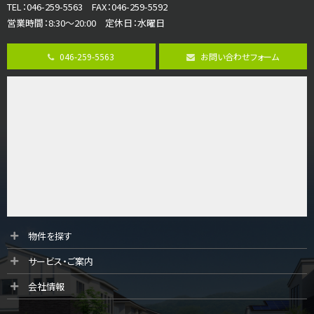
TEL：046-259-5563 FAX：046-259-5592
営業時間：8:30～20:00 定休日：水曜日
第8位
3,680万円
046-259-5563
お問い合わせフォーム
4ＬＤＫ
さがみ野駅
歩17分
ご家族が集まるLDKは１７．５帖とゆとりある広さ…
第9位
4,190万円
4ＬＤＫ
桜ヶ丘駅
バ14分
・
歩4分
LDK約20帖とゆとりある広さ！WIC、SICの…
第10位
物件を探す
3,180万円
サービス・ご案内
3ＬＤＫ
海老名駅
会社情報
バ12分
・
歩7分
大規模開発分譲地内の新築戸建！開発道路は幅員４.…