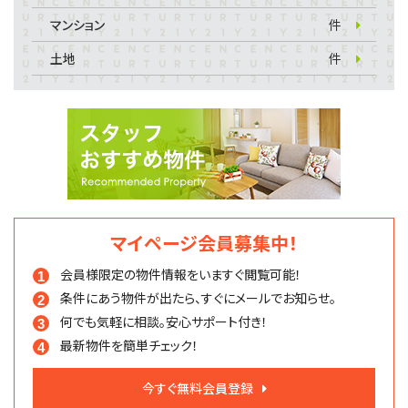
マンション
件
土地
件
マイページ会員募集中！
会員様限定の物件情報を
いますぐ閲覧可能！
条件にあう物件が出たら、
すぐにメールでお知らせ。
何でも気軽に相談。
安心サポート付き！
最新物件を簡単チェック！
今すぐ無料会員登録