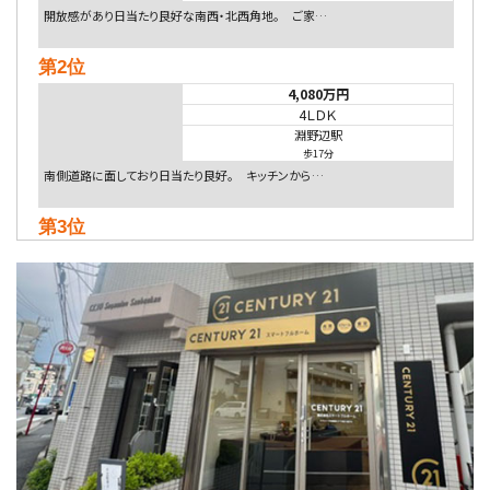
開放感があり日当たり良好な南西・北西角地。 ご家…
第2位
4,080万円
4ＬＤＫ
淵野辺駅
歩17分
南側道路に面しており日当たり良好。 キッチンから…
第3位
4,590万円
4ＬＤＫ
海老名駅
バ18分
・
歩6分
開放感のある角地区画。車３台並列駐車可能です。 …
第4位
5,480万円
4ＬＤＫ
相模大野駅
バ9分
・
歩4分