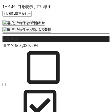
1
～
14
件目を表示しています
新築戸建
海老名駅
3,380
万円