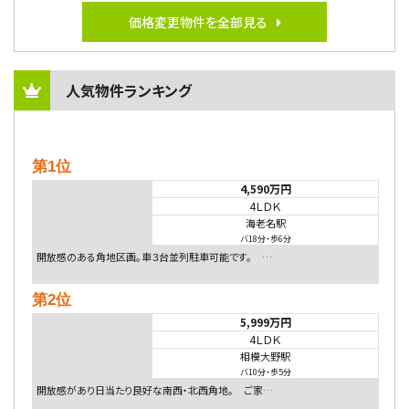
価格変更物件を全部見る
人気物件ランキング
第1位
4,590万円
4ＬＤＫ
海老名駅
バ18分
・
歩6分
開放感のある角地区画。車３台並列駐車可能です。 …
第2位
5,999万円
4ＬＤＫ
相模大野駅
バ10分
・
歩5分
開放感があり日当たり良好な南西・北西角地。 ご家…