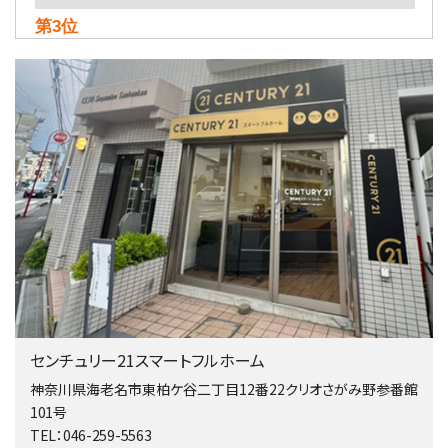
第3位
5,480万円
4ＬＤＫ
相模大野駅
バ9分
・
歩4分
２０１５年６月築、積水ハウス施工住宅です。 南東…
第4位
4,080万円
4ＬＤＫ
淵野辺駅
歩17分
南側道路に面しており日当たり良好。 キッチンから…
第5位
3,680万円
センチュリー21スマートフルホーム
4ＬＤＫ
橋本駅
神奈川県海老名市東柏ケ谷二丁目12番22クリオさがみ野参番館
バ19分
・
歩8分
101号
開放感があり日当たり良好な南西・北西角地区画。 …
TEL：046-259-5563