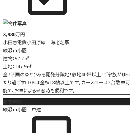
3,980
万円
小田急電鉄小田原線 海老名駅
綾瀬市小園
建物：97.7㎡
土地：147.9㎡
全7区画のゆとりある開発分譲地！敷地40坪以上！ご家族がゆっ
たり過ごすLDＫは全棟18帖以上です。カースペース2台駐車可
能で、お車による来客時も便利です。
新築戸建
綾瀬市小園 戸建