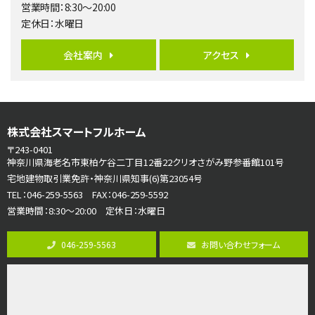
営業時間：8:30～20:00
第6位
定休日：水曜日
3,680万円
4ＳＬＤＫ
会社案内
アクセス
海老名駅
バ15分
・
歩1分
リビングダイニング部分の床暖房完備 車並列2台駐…
第7位
株式会社スマートフルホーム
3,680万円
4ＬＤＫ
〒243-0401
さがみ野駅
神奈川県海老名市東柏ケ谷二丁目12番22クリオさがみ野参番館101号
歩17分
宅地建物取引業免許・神奈川県知事(6)第23054号
ご家族が集まるLDKは１７．５帖とゆとりある広さ…
TEL：046-259-5563 FAX：046-259-5592
営業時間：8:30～20:00 定休日：水曜日
第8位
3,598万円
046-259-5563
お問い合わせフォーム
4ＬＤＫ
長後駅
バ11分
・
歩6分
全棟ＬＤＫは16帖の4ＬＤＫ！食器洗い乾燥機や浴…