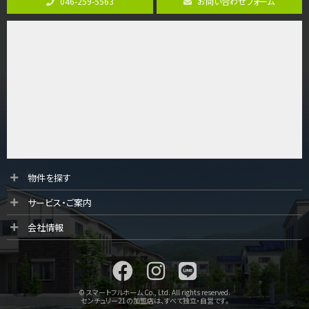
046-259-5563
お問い合わせフォーム
4ＬＤＫ
橋本駅
バ19分
・
歩8分
開放感があり日当たり良好な南西・北西角地区画。 …
第9位
3,180万円
3ＬＤＫ
海老名駅
バ12分
・
歩7分
大規模開発分譲地内の新築戸建！開発道路は幅員４.…
第10位
物件を探す
3,990万円
サービス・ご案内
4ＬＤＫ
古淵駅
会社情報
バ12分
・
歩4分
並列２台駐車可。１階はリビングと水まわりをまとめ…
© スマートフルホーム Co., Ltd. All rights reserved.
センチュリー21の加盟店は、すべて独立・自営です。