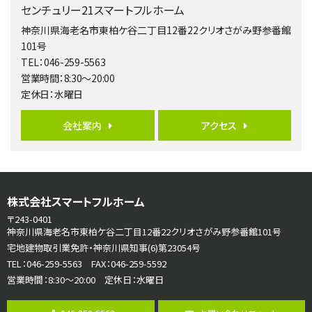
センチュリー21スマートフルホーム
4ＬＤＫ
長後駅
神奈川県海老名市東柏ケ谷二丁目12番22クリオさがみ野参番館
バ11分
・
歩6分
101号
全棟ＬＤＫは16帖の4ＬＤＫ！食器洗い乾燥機や浴…
TEL：046-259-5563
営業時間：8:30～20:00
第6位
定休日：水曜日
4,190万円
4ＬＤＫ
会社案内
アクセス
桜ヶ丘駅
バ14分
・
歩4分
LDK約20帖とゆとりある広さ！WIC、SICの…
第7位
株式会社スマートフルホーム
3,680万円
4ＬＤＫ
〒243-0401
さがみ野駅
神奈川県海老名市東柏ケ谷二丁目12番22クリオさがみ野参番館101号
歩17分
宅地建物取引業免許・神奈川県知事(6)第23054号
ご家族が集まるLDKは１７．５帖とゆとりある広さ…
TEL：046-259-5563 FAX：046-259-5592
営業時間：8:30～20:00 定休日：水曜日
第8位
3,680万円