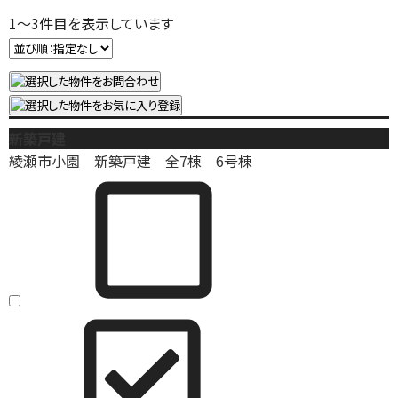
1
～
3
件目を表示しています
新築戸建
綾瀬市小園 新築戸建 全7棟 6号棟