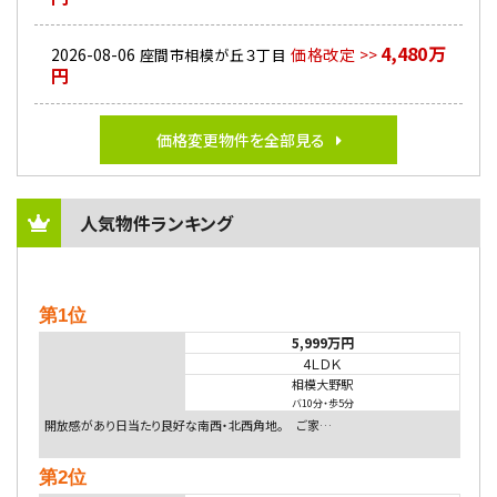
4,480万
2026-08-06
価格改定 >>
座間市相模が丘３丁目
円
価格変更物件を全部見る
人気物件ランキング
第1位
5,999万円
4ＬＤＫ
相模大野駅
バ10分
・
歩5分
開放感があり日当たり良好な南西・北西角地。 ご家…
第2位