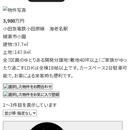
3,980
万円
小田急電鉄小田原線 海老名駅
綾瀬市小園
建物：97.7㎡
土地：147.9㎡
全7区画のゆとりある開発分譲地！敷地40坪以上！ご家族がゆっ
たり過ごすLDＫは全棟18帖以上です。カースペース2台駐車可
能で、お車による来客時も便利です。
1
～
3
件目を表示しています