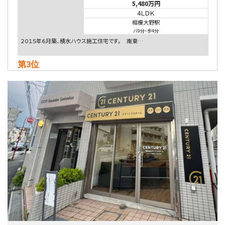
5,480万円
4ＬＤＫ
相模大野駅
バ9分
・
歩4分
２０１５年６月築、積水ハウス施工住宅です。 南東…
第3位
4,080万円
4ＬＤＫ
淵野辺駅
歩17分
南側道路に面しており日当たり良好。 キッチンから…
第4位
3,680万円
4ＳＬＤＫ
海老名駅
バ15分
・
歩1分
リビングダイニング部分の床暖房完備 車並列2台駐…
第5位
3,598万円