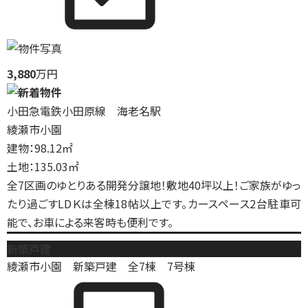
3,880
万円
小田急電鉄小田原線 海老名駅
綾瀬市小園
建物：98.12㎡
土地：135.03㎡
全7区画のゆとりある開発分譲地！敷地40坪以上！ご家族がゆっ
たり過ごすLDＫは全棟18帖以上です。カースペース2台駐車可
能で、お車による来客時も便利です。
新築戸建
綾瀬市小園 新築戸建 全7棟 7号棟