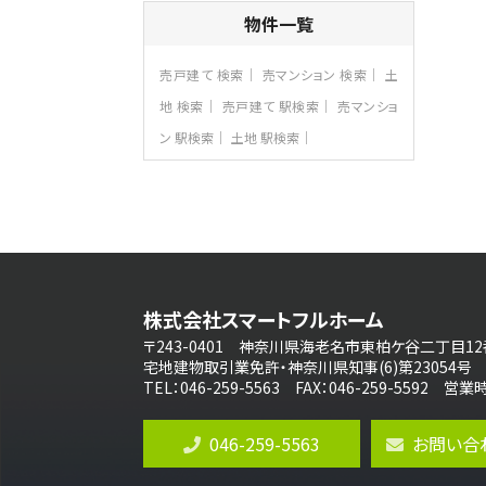
4ＬＤＫ
物件一覧
さがみ野駅
歩17分
ご家族が集まるLDKは１７．５帖とゆとりあ
売戸建て 検索
売マンション 検索
土
る広さ…
地 検索
売戸建て 駅検索
売マンショ
第8位
ン 駅検索
土地 駅検索
4,190万円
4ＬＤＫ
桜ヶ丘駅
バ14分
・
歩4分
LDK約20帖とゆとりある広さ！WIC、SIC
の…
第9位
3,598万円
株式会社スマートフルホーム
4ＬＤＫ
長後駅
〒243-0401 神奈川県海老名市東柏ケ谷二丁目12
バ11分
・
歩6分
宅地建物取引業免許・神奈川県知事(6)第23054号
全棟ＬＤＫは16帖の4ＬＤＫ！食器洗い乾燥
TEL：046-259-5563 FAX：046-259-5592 
機や浴…
第10位
046-259-5563
お問い合
3,990万円
4ＬＤＫ