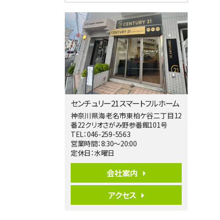
4ＬＤＫ
相模大野駅
バ9分
・
歩4分
２０１５年６月築、積水ハウス施工住宅で
す。 南東…
第5位
3,680万円
4ＬＤＫ
橋本駅
バ19分
・
歩8分
センチュリー21スマートフルホーム
開放感があり日当たり良好な南西・北西角
地区画。 …
神奈川県海老名市東柏ケ谷二丁目12
番22クリオさがみ野参番館101号
第6位
TEL：046-259-5563
3,680万円
営業時間：8:30～20:00
4ＳＬＤＫ
定休日：水曜日
海老名駅
バ15分
・
歩1分
会社案内
リビングダイニング部分の床暖房完備 車
並列2台駐…
アクセス
第7位
3,680万円