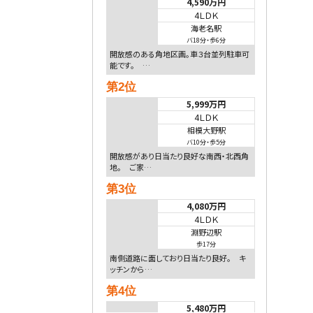
4,590万円
4ＬＤＫ
海老名駅
バ18分
・
歩6分
開放感のある角地区画。車３台並列駐車可
能です。 …
第2位
5,999万円
4ＬＤＫ
相模大野駅
バ10分
・
歩5分
開放感があり日当たり良好な南西・北西角
地。 ご家…
第3位
4,080万円
4ＬＤＫ
淵野辺駅
歩17分
南側道路に面しており日当たり良好。 キ
ッチンから…
第4位
5,480万円