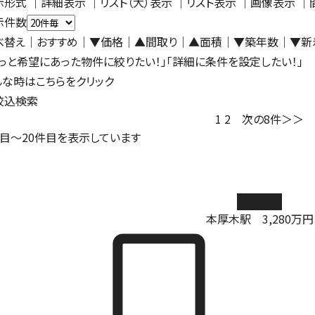
示形式
｜
詳細表示
｜リスト（大）表示 ｜
リスト表示
｜
画像表示
｜
示件数
べ替え
｜おすすめ
｜
▼価格
｜
▲間取り
｜
▲面積
｜
▼築年数
｜
▼新
もっと希望にあった物件に絞りたい！」「詳細に条件を設定したい！」
んな時はこちらをクリック
絞込検索
1
2
次の8件＞＞
目～
20
件目を表示しています
新築戸建
本厚木駅
3,280
万円