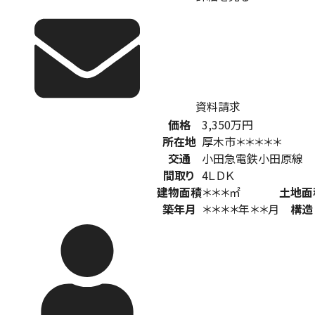
資料請求
価格
3,350
万円
所在地
厚木市＊＊＊＊＊
交通
小田急電鉄小田原線
間取り
4ＬＤＫ
建物面積
＊＊＊㎡
土地面
築年月
＊＊＊＊年＊＊月
構造