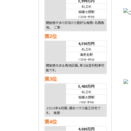
5,999万円
4ＬＤＫ
相模大野駅
バ10分
・
歩5分
開放感があり日当たり良好な南西・北西角
地。 ご家…
第2位
4,590万円
4ＬＤＫ
海老名駅
バ18分
・
歩6分
開放感のある角地区画。車３台並列駐車可
能です。 …
第3位
5,480万円
4ＬＤＫ
相模大野駅
バ9分
・
歩4分
２０１５年６月築、積水ハウス施工住宅で
す。 南東…
第4位
4,080万円