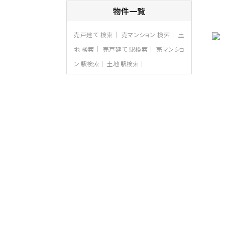
4ＬＤＫ
物件一覧
さがみ野駅
歩17分
ご家族が集まるLDKは１７．５帖とゆとりあ
売戸建て 検索
売マンション 検索
土
る広さ…
地 検索
売戸建て 駅検索
売マンショ
第8位
ン 駅検索
土地 駅検索
3,990万円
4ＬＤＫ
古淵駅
バ12分
・
歩4分
並列２台駐車可。１階はリビングと水まわり
をまとめ…
第9位
3,598万円
4ＬＤＫ
長後駅
バ11分
・
歩6分
全棟ＬＤＫは16帖の4ＬＤＫ！食器洗い乾燥
機や浴…
第10位
4,190万円
4ＬＤＫ