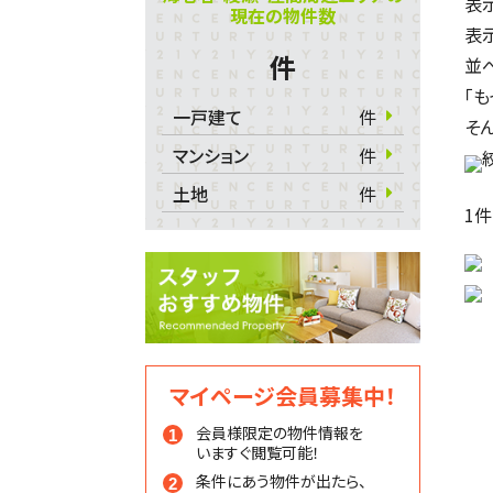
表
現在の物件数
表
件
並
「
一戸建て
件
そ
マンション
件
土地
件
1
件
マイページ会員募集中！
会員様限定の物件情報を
いますぐ閲覧可能！
条件にあう物件が出たら、