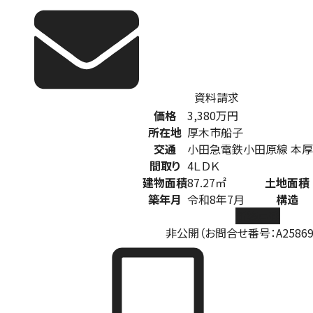
資料請求
価格
3,380
万円
所在地
厚木市船子
交通
小田急電鉄小田原線 本厚
間取り
4ＬＤＫ
建物面積
87.27㎡
土地面積
築年月
令和8年7月
構造
新築戸建
非公開（お問合せ番号：A258692