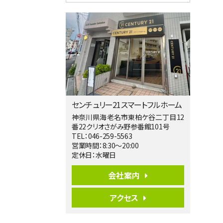
4ＬＤＫ
淵野辺駅
歩17分
南側道路に面しており日当たり良好。 キ
ッチンから…
第5位
3,680万円
4ＬＤＫ
橋本駅
バ19分
・
歩8分
センチュリー21スマートフルホーム
開放感があり日当たり良好な南西・北西角
地区画。 …
神奈川県海老名市東柏ケ谷二丁目12
番22クリオさがみ野参番館101号
第6位
TEL：046-259-5563
3,680万円
営業時間：8:30～20:00
4ＳＬＤＫ
定休日：水曜日
海老名駅
バ15分
・
歩1分
会社案内
リビングダイニング部分の床暖房完備 車
並列2台駐…
アクセス
第7位
3,680万円