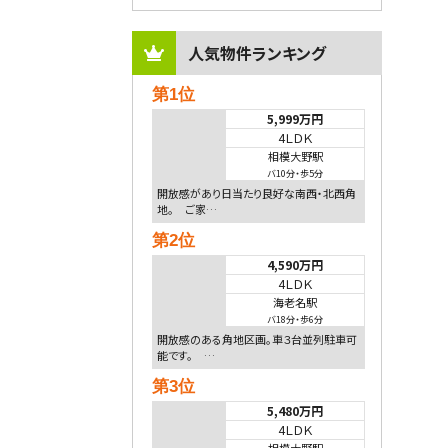
人気物件ランキング
第1位
5,999万円
4ＬＤＫ
相模大野駅
バ10分
・
歩5分
開放感があり日当たり良好な南西・北西角
地。 ご家…
第2位
4,590万円
4ＬＤＫ
海老名駅
バ18分
・
歩6分
開放感のある角地区画。車３台並列駐車可
能です。 …
第3位
5,480万円
4ＬＤＫ