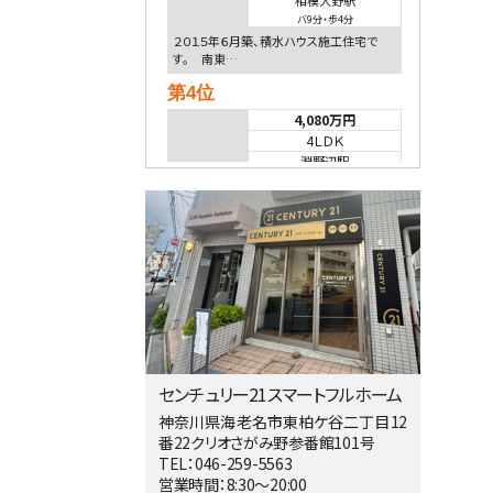
相模大野駅
バ9分
・
歩4分
２０１５年６月築、積水ハウス施工住宅で
す。 南東…
第4位
4,080万円
4ＬＤＫ
淵野辺駅
歩17分
南側道路に面しており日当たり良好。 キ
ッチンから…
第5位
3,680万円
4ＬＤＫ
橋本駅
バ19分
・
歩8分
開放感があり日当たり良好な南西・北西角
地区画。 …
センチュリー21スマートフルホーム
第6位
神奈川県海老名市東柏ケ谷二丁目12
番22クリオさがみ野参番館101号
3,680万円
TEL：046-259-5563
4ＬＤＫ
営業時間：8:30～20:00
さがみ野駅