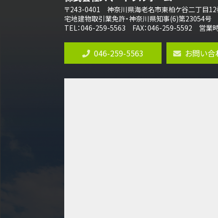
〒243-0401 神奈川県海老名市東柏ケ谷二丁目12
全棟ＬＤＫは16帖の4ＬＤＫ！食器洗い乾燥
機や浴…
宅地建物取引業免許・神奈川県知事(6)第23054号
TEL：046-259-5563 FAX：046-259-5592 
第10位
4,190万円
046-259-5563
お問い合
4ＬＤＫ
桜ヶ丘駅
バ14分
・
歩4分
LDK約20帖とゆとりある広さ！WIC、SIC
の…