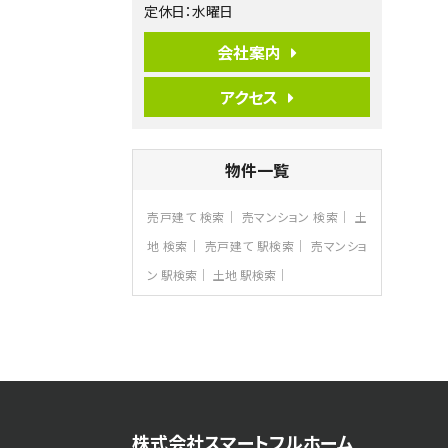
定休日：水曜日
歩17分
ご家族が集まるLDKは１７．５帖とゆとりあ
る広さ…
会社案内
第7位
アクセス
3,990万円
4ＬＤＫ
古淵駅
バ12分
・
歩4分
物件一覧
並列２台駐車可。１階はリビングと水まわり
をまとめ…
売戸建て 検索
売マンション 検索
土
第8位
3,680万円
地 検索
売戸建て 駅検索
売マンショ
4ＳＬＤＫ
ン 駅検索
土地 駅検索
海老名駅
バ15分
・
歩1分
リビングダイニング部分の床暖房完備 車
並列2台駐…
第9位
3,598万円
4ＬＤＫ
長後駅
株式会社スマートフルホーム
バ11分
・
歩6分