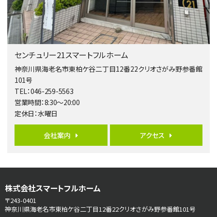
バ9分
・
歩4分
２０１５年６月築、積水ハウス施工住宅です。 南東…
第5位
3,680万円
センチュリー21スマートフルホーム
4ＬＤＫ
橋本駅
神奈川県海老名市東柏ケ谷二丁目12番22クリオさがみ野参番館
バ19分
・
歩8分
101号
開放感があり日当たり良好な南西・北西角地区画。 …
TEL：046-259-5563
営業時間：8:30～20:00
第6位
定休日：水曜日
3,680万円
4ＳＬＤＫ
会社案内
アクセス
海老名駅
バ15分
・
歩1分
リビングダイニング部分の床暖房完備 車並列2台駐…
第7位
株式会社スマートフルホーム
3,680万円
4ＬＤＫ
〒243-0401
さがみ野駅
神奈川県海老名市東柏ケ谷二丁目12番22クリオさがみ野参番館101号
歩17分