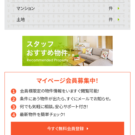
マンション
件
土地
件
マイページ会員募集中！
会員様限定の物件情報を
いますぐ閲覧可能！
条件にあう物件が出たら、
すぐにメールでお知らせ。
何でも気軽に相談。
安心サポート付き！
最新物件を簡単チェック！
今すぐ無料会員登録