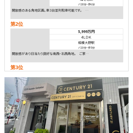
バ18分
・
歩6分
開放感のある角地区画。車３台並列駐車可能です。 …
第2位
5,999万円
4ＬＤＫ
相模大野駅
バ10分
・
歩5分
開放感があり日当たり良好な南西・北西角地。 ご家…
第3位
4,080万円
4ＬＤＫ
淵野辺駅
歩17分
南側道路に面しており日当たり良好。 キッチンから…
第4位
5,480万円
4ＬＤＫ
相模大野駅