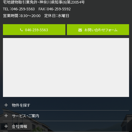
宅地建物取引業免許・神奈川県知事(6)第23054号
ご家族が集まるLDKは１７．５帖とゆとりある広さ…
TEL：046-259-5563 FAX：046-259-5592
営業時間：8:30～20:00 定休日：水曜日
第8位
4,190万円
046-259-5563
お問い合わせフォーム
4ＬＤＫ
桜ヶ丘駅
バ14分
・
歩4分
LDK約20帖とゆとりある広さ！WIC、SICの…
第9位
3,598万円
4ＬＤＫ
長後駅
バ11分
・
歩6分
全棟ＬＤＫは16帖の4ＬＤＫ！食器洗い乾燥機や浴…
第10位
物件を探す
3,990万円
サービス・ご案内
4ＬＤＫ
古淵駅
会社情報
バ12分
・
歩4分