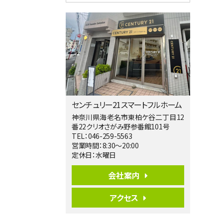
4ＳＬＤＫ
海老名駅
バ15分
・
歩1分
リビングダイニング部分の床暖房完備 車
並列2台駐…
第5位
3,680万円
4ＬＤＫ
橋本駅
バ19分
・
歩8分
センチュリー21スマートフルホーム
開放感があり日当たり良好な南西・北西角
地区画。 …
神奈川県海老名市東柏ケ谷二丁目12
番22クリオさがみ野参番館101号
第6位
TEL：046-259-5563
3,180万円
営業時間：8:30～20:00
3ＬＤＫ
定休日：水曜日
海老名駅
バ12分
・
歩7分
会社案内
大規模開発分譲地内の新築戸建！開発道
路は幅員４.…
アクセス
第7位
3,680万円