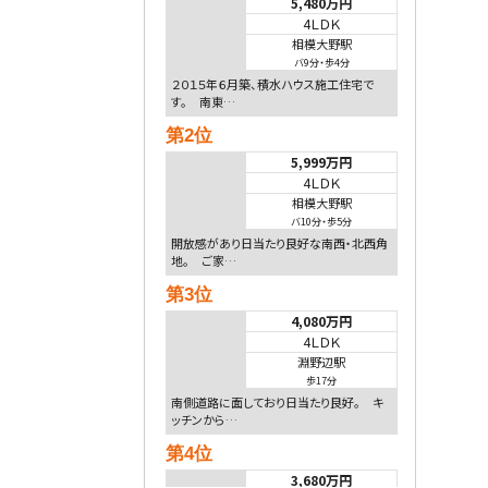
5,480万円
4ＬＤＫ
相模大野駅
バ9分
・
歩4分
２０１５年６月築、積水ハウス施工住宅で
す。 南東…
第2位
5,999万円
4ＬＤＫ
相模大野駅
バ10分
・
歩5分
開放感があり日当たり良好な南西・北西角
地。 ご家…
第3位
4,080万円
4ＬＤＫ
淵野辺駅
歩17分
南側道路に面しており日当たり良好。 キ
ッチンから…
第4位
3,680万円