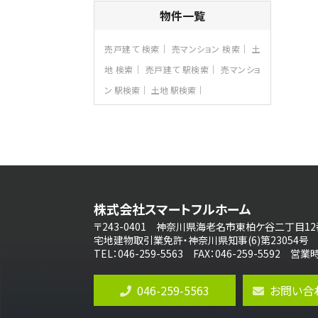
4ＬＤＫ
物件一覧
さがみ野駅
歩17分
ご家族が集まるLDKは１７．５帖とゆとりあ
売戸建て 検索
売マンション 検索
土
る広さ…
地 検索
売戸建て 駅検索
売マンショ
第8位
ン 駅検索
土地 駅検索
3,598万円
4ＬＤＫ
長後駅
バ11分
・
歩6分
全棟ＬＤＫは16帖の4ＬＤＫ！食器洗い乾燥
機や浴…
第9位
4,590万円
株式会社スマートフルホーム
4ＬＤＫ
海老名駅
〒243-0401 神奈川県海老名市東柏ケ谷二丁目12
バ18分
・
歩6分
宅地建物取引業免許・神奈川県知事(6)第23054号
開放感のある角地区画。車３台並列駐車可
TEL：046-259-5563 FAX：046-259-5592 
能です。 …
第10位
046-259-5563
お問い合
4,190万円
4ＬＤＫ