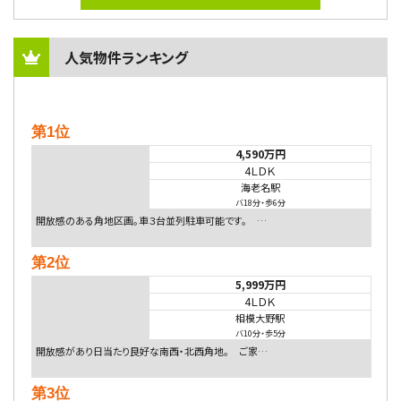
人気物件ランキング
第1位
4,590万円
4ＬＤＫ
海老名駅
バ18分
・
歩6分
開放感のある角地区画。車３台並列駐車可能です。 …
第2位
5,999万円
4ＬＤＫ
相模大野駅
バ10分
・
歩5分
開放感があり日当たり良好な南西・北西角地。 ご家…
第3位