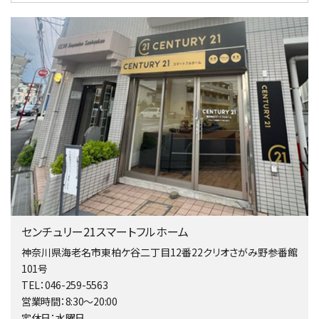
5,480万円
4ＬＤＫ
相模大野駅
バ9分
・
歩4分
２０１５年６月築、積水ハウス施工住宅です。 南東…
第4位
4,080万円
4ＬＤＫ
淵野辺駅
歩17分
南側道路に面しており日当たり良好。 キッチンから…
第5位
3,680万円
センチュリー21スマートフルホーム
4ＬＤＫ
橋本駅
神奈川県海老名市東柏ケ谷二丁目12番22クリオさがみ野参番館
バ19分
・
歩8分
101号
開放感があり日当たり良好な南西・北西角地区画。 …
TEL：046-259-5563
営業時間：8:30～20:00
第6位
定休日：水曜日