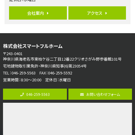
3,680万円
4ＬＤＫ
会社案内
アクセス
さがみ野駅
歩17分
ご家族が集まるLDKは１７．５帖とゆとりある広さ…
第7位
株式会社スマートフルホーム
3,680万円
4ＳＬＤＫ
〒243-0401
海老名駅
神奈川県海老名市東柏ケ谷二丁目12番22クリオさがみ野参番館101号
バ15分
・
歩1分
宅地建物取引業免許・神奈川県知事(6)第23054号
リビングダイニング部分の床暖房完備 車並列2台駐…
TEL：046-259-5563 FAX：046-259-5592
営業時間：8:30～20:00 定休日：水曜日
第8位
3,990万円
046-259-5563
お問い合わせフォーム
4ＬＤＫ
古淵駅
バ12分
・
歩4分
並列２台駐車可。１階はリビングと水まわりをまとめ…
第9位
4,190万円