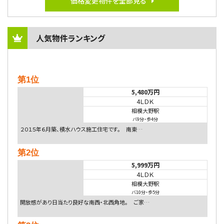
価格変更物件を全部見る
人気物件ランキング
第1位
5,480万円
4ＬＤＫ
相模大野駅
バ9分
・
歩4分
２０１５年６月築、積水ハウス施工住宅です。 南東…
第2位
5,999万円
4ＬＤＫ
相模大野駅
バ10分
・
歩5分
開放感があり日当たり良好な南西・北西角地。 ご家…