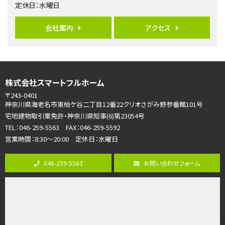
定休日：水曜日
3,180万円
3ＬＤＫ
会社案内
アクセス
海老名駅
バ12分
・
歩7分
大規模開発分譲地内の新築戸建！開発道路は幅員４.…
第7位
株式会社スマートフルホーム
3,680万円
4ＬＤＫ
〒243-0401
さがみ野駅
神奈川県海老名市東柏ケ谷二丁目12番22クリオさがみ野参番館101号
歩17分
宅地建物取引業免許・神奈川県知事(6)第23054号
ご家族が集まるLDKは１７．５帖とゆとりある広さ…
TEL：046-259-5563 FAX：046-259-5592
営業時間：8:30～20:00 定休日：水曜日
第8位
3,598万円
046-259-5563
お問い合わせフォーム
4ＬＤＫ
長後駅
バ11分
・
歩6分
全棟ＬＤＫは16帖の4ＬＤＫ！食器洗い乾燥機や浴…
第9位