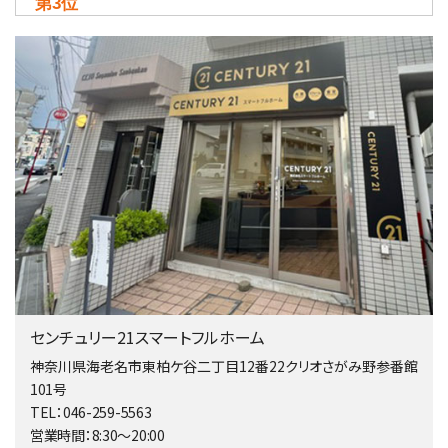
第3位
4,080万円
4ＬＤＫ
淵野辺駅
歩17分
南側道路に面しており日当たり良好。 キッチンから…
第4位
3,680万円
4ＳＬＤＫ
海老名駅
バ15分
・
歩1分
リビングダイニング部分の床暖房完備 車並列2台駐…
第5位
3,680万円
センチュリー21スマートフルホーム
4ＬＤＫ
橋本駅
神奈川県海老名市東柏ケ谷二丁目12番22クリオさがみ野参番館
バ19分
・
歩8分
101号
開放感があり日当たり良好な南西・北西角地区画。 …
TEL：046-259-5563
営業時間：8:30～20:00
第6位