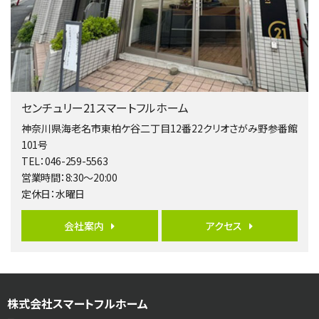
4ＬＤＫ
相模大野駅
バ9分
・
歩4分
２０１５年６月築、積水ハウス施工住宅です。 南東…
第5位
3,680万円
センチュリー21スマートフルホーム
4ＳＬＤＫ
海老名駅
神奈川県海老名市東柏ケ谷二丁目12番22クリオさがみ野参番館
バ15分
・
歩1分
101号
リビングダイニング部分の床暖房完備 車並列2台駐…
TEL：046-259-5563
営業時間：8:30～20:00
第6位
定休日：水曜日
3,680万円
4ＬＤＫ
会社案内
アクセス
橋本駅
バ19分
・
歩8分
開放感があり日当たり良好な南西・北西角地区画。 …
第7位
株式会社スマートフルホーム
3,180万円
3ＬＤＫ