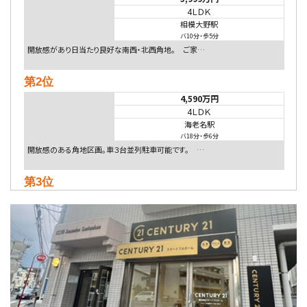
4ＬＤＫ
相模大野駅
バ10分
・
歩5分
開放感があり日当たり良好な南西・北西角地。 ご家…
第2位
4,590万円
4ＬＤＫ
海老名駅
バ18分
・
歩6分
開放感のある角地区画。車３台並列駐車可能です。 …
第3位
4,080万円
4ＬＤＫ
淵野辺駅
歩17分
南側道路に面しており日当たり良好。 キッチンから…
第4位
5,480万円