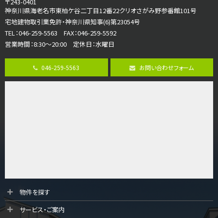
〒243-0401
海老名駅
神奈川県海老名市東柏ケ谷二丁目12番22クリオさがみ野参番館101号
バ12分
・
歩7分
宅地建物取引業免許・神奈川県知事(6)第23054号
大規模開発分譲地内の新築戸建！開発道路は幅員４.…
TEL：046-259-5563 FAX：046-259-5592
営業時間：8:30～20:00 定休日：水曜日
第8位
3,598万円
046-259-5563
お問い合わせフォーム
4ＬＤＫ
長後駅
バ11分
・
歩6分
全棟ＬＤＫは16帖の4ＬＤＫ！食器洗い乾燥機や浴…
第9位
4,190万円
4ＬＤＫ
桜ヶ丘駅
バ14分
・
歩4分
LDK約20帖とゆとりある広さ！WIC、SICの…
第10位
物件を探す
3,680万円
サービス・ご案内
4ＬＤＫ