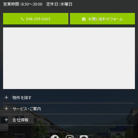
営業時間：8:30～20:00 定休日：水曜日
第8位
3,598万円
046-259-5563
お問い合わせフォーム
4ＬＤＫ
長後駅
バ11分
・
歩6分
全棟ＬＤＫは16帖の4ＬＤＫ！食器洗い乾燥機や浴…
第9位
4,590万円
4ＬＤＫ
海老名駅
バ18分
・
歩6分
開放感のある角地区画。車３台並列駐車可能です。 …
第10位
物件を探す
4,190万円
サービス・ご案内
4ＬＤＫ
桜ヶ丘駅
会社情報
バ14分
・
歩4分
LDK約20帖とゆとりある広さ！WIC、SICの…