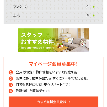
マンション
件
土地
件
マイページ会員募集中！
会員様限定の物件情報を
いますぐ閲覧可能！
条件にあう物件が出たら、
すぐにメールでお知らせ。
何でも気軽に相談。
安心サポート付き！
最新物件を簡単チェック！
今すぐ無料会員登録