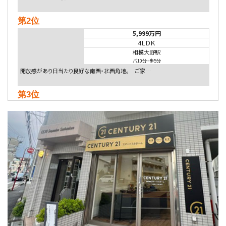
第2位
5,999万円
4ＬＤＫ
相模大野駅
バ10分
・
歩5分
開放感があり日当たり良好な南西・北西角地。 ご家…
第3位
4,080万円
4ＬＤＫ
淵野辺駅
歩17分
南側道路に面しており日当たり良好。 キッチンから…
第4位
3,680万円
4ＳＬＤＫ
海老名駅
バ15分
・
歩1分
リビングダイニング部分の床暖房完備 車並列2台駐…