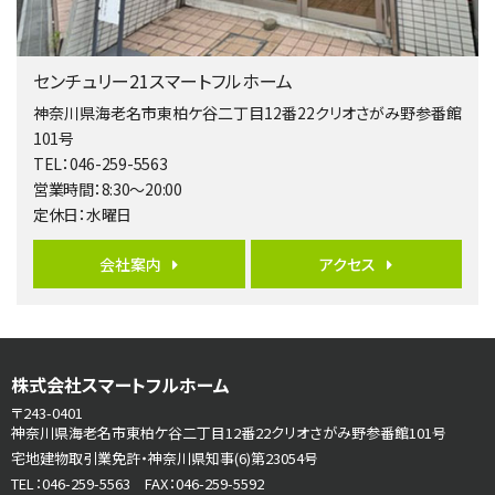
第5位
3,680万円
センチュリー21スマートフルホーム
4ＬＤＫ
橋本駅
神奈川県海老名市東柏ケ谷二丁目12番22クリオさがみ野参番館
バ19分
・
歩8分
101号
開放感があり日当たり良好な南西・北西角地区画。 …
TEL：046-259-5563
営業時間：8:30～20:00
第6位
定休日：水曜日
3,180万円
3ＬＤＫ
会社案内
アクセス
海老名駅
バ12分
・
歩7分
大規模開発分譲地内の新築戸建！開発道路は幅員４.…
第7位
株式会社スマートフルホーム
3,680万円
4ＬＤＫ
〒243-0401
さがみ野駅
神奈川県海老名市東柏ケ谷二丁目12番22クリオさがみ野参番館101号
歩17分
宅地建物取引業免許・神奈川県知事(6)第23054号
ご家族が集まるLDKは１７．５帖とゆとりある広さ…
TEL：046-259-5563 FAX：046-259-5592