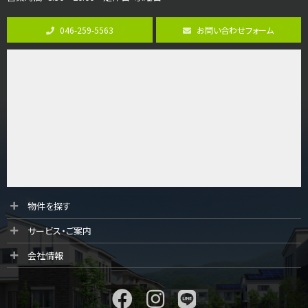
第8位
3,680万円
046-259-5563
お問い合わせフォーム
4ＳＬＤＫ
海老名駅
バ15分
・
歩1分
リビングダイニング部分の床暖房完備 車並列2台駐…
第9位
3,598万円
4ＬＤＫ
長後駅
バ11分
・
歩6分
全棟ＬＤＫは16帖の4ＬＤＫ！食器洗い乾燥機や浴…
第10位
物件を探す
4,190万円
サービス・ご案内
4ＬＤＫ
桜ヶ丘駅
会社情報
バ14分
・
歩4分
LDK約20帖とゆとりある広さ！WIC、SICの…