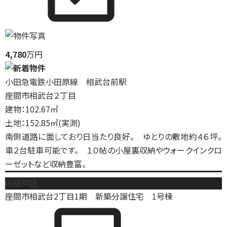
4,780
万円
小田急電鉄小田原線 相武台前駅
座間市相武台２丁目
建物：102.67㎡
土地：152.85㎡(実測)
南側道路に面しており日当たり良好。 ゆとりの敷地約４６坪。
車２台駐車可能です。 １０帖の小屋裏収納やウォークインクロ
ーゼットなど収納豊富。
新築戸建
座間市相武台2丁目1期 新築分譲住宅 1号棟