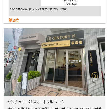
相模大野駅
バ9分
・
歩4分
２０１５年６月築、積水ハウス施工住宅です。 南東…
第3位
4,080万円
4ＬＤＫ
淵野辺駅
歩17分
南側道路に面しており日当たり良好。 キッチンから…
第4位
3,680万円
4ＳＬＤＫ
海老名駅
バ15分
・
歩1分
リビングダイニング部分の床暖房完備 車並列2台駐…
第5位
3,598万円
センチュリー21スマートフルホーム
4ＬＤＫ
長後駅
神奈川県海老名市東柏ケ谷二丁目12番22クリオさがみ野参番館