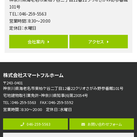
バ11分
・
歩6分
101号
全棟ＬＤＫは16帖の4ＬＤＫ！食器洗い乾燥機や浴…
TEL：046-259-5563
営業時間：8:30～20:00
第6位
定休日：水曜日
4,190万円
4ＬＤＫ
会社案内
アクセス
桜ヶ丘駅
バ14分
・
歩4分
LDK約20帖とゆとりある広さ！WIC、SICの…
第7位
株式会社スマートフルホーム
3,680万円
4ＬＤＫ
〒243-0401
さがみ野駅
神奈川県海老名市東柏ケ谷二丁目12番22クリオさがみ野参番館101号
歩17分
宅地建物取引業免許・神奈川県知事(6)第23054号
ご家族が集まるLDKは１７．５帖とゆとりある広さ…
TEL：046-259-5563 FAX：046-259-5592
営業時間：8:30～20:00 定休日：水曜日
第8位
3,680万円
046-259-5563
お問い合わせフォーム
4ＬＤＫ
橋本駅
バ19分
・
歩8分