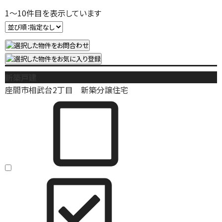
1
～
10
件目を表示しています
新築戸建
座間市相武台2丁目 新築分譲住宅