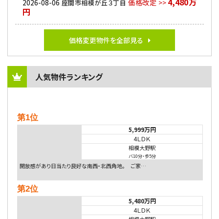
4,480万
2026-08-06
価格改定 >>
座間市相模が丘３丁目
円
価格変更物件を全部見る
人気物件ランキング
第1位
5,999万円
4ＬＤＫ
相模大野駅
バ10分
・
歩5分
開放感があり日当たり良好な南西・北西角地。 ご家…
第2位
5,480万円
4ＬＤＫ