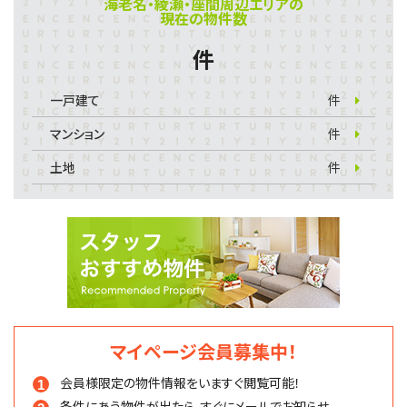
海老名・綾瀬・座間周辺エリアの
現在の物件数
件
一戸建て
件
マンション
件
土地
件
マイページ会員募集中！
会員様限定の物件情報を
いますぐ閲覧可能！
条件にあう物件が出たら、
すぐにメールでお知らせ。