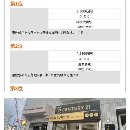
第1位
5,999万円
4ＬＤＫ
相模大野駅
バ10分
・
歩5分
開放感があり日当たり良好な南西・北西角地。 ご家…
第2位
4,590万円
4ＬＤＫ
海老名駅
バ18分
・
歩6分
開放感のある角地区画。車３台並列駐車可能です。 …
第3位
5,480万円
4ＬＤＫ
相模大野駅
バ9分
・
歩4分
２０１５年６月築、積水ハウス施工住宅です。 南東…