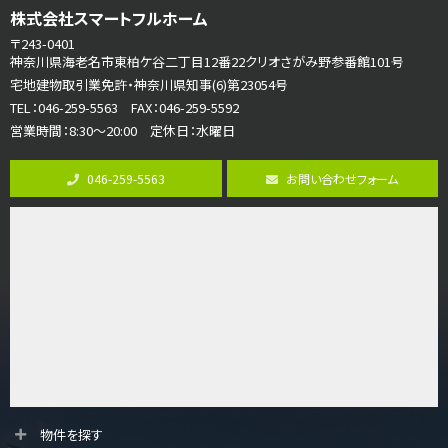
株式会社スマートフルホーム
3,990万円
4ＬＤＫ
〒243-0401
古淵駅
神奈川県海老名市東柏ケ谷二丁目12番22クリオさがみ野参番館101号
バ12分
・
歩4分
宅地建物取引業免許・神奈川県知事(6)第23054号
並列２台駐車可。１階はリビングと水まわりをまとめ…
TEL：046-259-5563 FAX：046-259-5592
営業時間：8:30～20:00 定休日：水曜日
第8位
3,680万円
046-259-5563
お問い合わせフォーム
4ＳＬＤＫ
海老名駅
バ15分
・
歩1分
リビングダイニング部分の床暖房完備 車並列2台駐…
第9位
3,598万円
4ＬＤＫ
長後駅
バ11分
・
歩6分
全棟ＬＤＫは16帖の4ＬＤＫ！食器洗い乾燥機や浴…
第10位
物件を探す