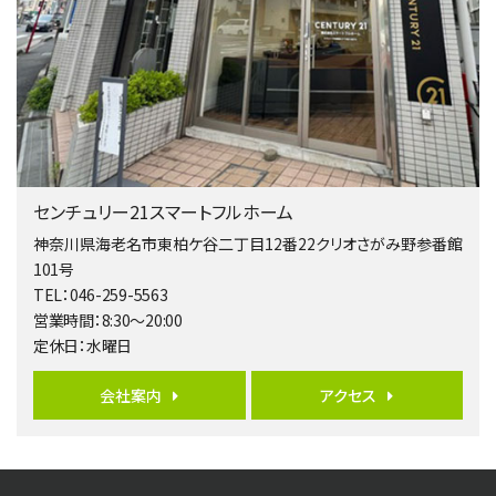
第4位
4,080万円
4ＬＤＫ
淵野辺駅
歩17分
南側道路に面しており日当たり良好。 キッチンから…
第5位
3,680万円
センチュリー21スマートフルホーム
4ＬＤＫ
橋本駅
神奈川県海老名市東柏ケ谷二丁目12番22クリオさがみ野参番館
バ19分
・
歩8分
101号
開放感があり日当たり良好な南西・北西角地区画。 …
TEL：046-259-5563
営業時間：8:30～20:00
第6位
定休日：水曜日
3,680万円
4ＬＤＫ
会社案内
アクセス
さがみ野駅
歩17分
ご家族が集まるLDKは１７．５帖とゆとりある広さ…
第7位