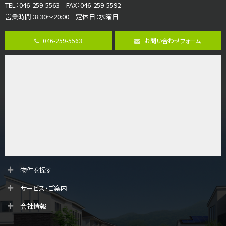
TEL：046-259-5563 FAX：046-259-5592
営業時間：8:30～20:00 定休日：水曜日
第8位
3,680万円
046-259-5563
お問い合わせフォーム
4ＬＤＫ
さがみ野駅
歩17分
ご家族が集まるLDKは１７．５帖とゆとりある広さ…
第9位
4,190万円
4ＬＤＫ
桜ヶ丘駅
バ14分
・
歩4分
LDK約20帖とゆとりある広さ！WIC、SICの…
第10位
物件を探す
3,180万円
サービス・ご案内
3ＬＤＫ
海老名駅
会社情報
バ12分
・
歩7分
大規模開発分譲地内の新築戸建！開発道路は幅員４.…