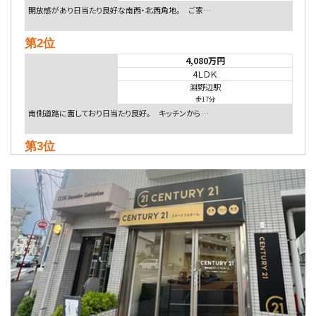
開放感があり日当たり良好な南西・北西角地。 ご家…
第2位
4,080万円
4ＬＤＫ
淵野辺駅
歩17分
南側道路に面しており日当たり良好。 キッチンから…
第3位
4,590万円
4ＬＤＫ
海老名駅
バ18分
・
歩6分
開放感のある角地区画。車３台並列駐車可能です。 …
第4位
5,480万円
4ＬＤＫ
相模大野駅
バ9分
・
歩4分