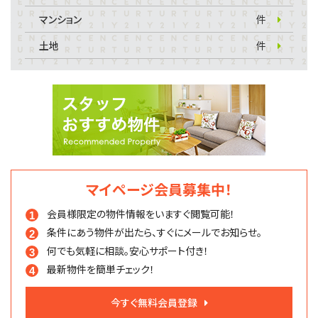
マンション
件
土地
件
マイページ会員募集中！
会員様限定の物件情報を
いますぐ閲覧可能！
条件にあう物件が出たら、
すぐにメールでお知らせ。
何でも気軽に相談。
安心サポート付き！
最新物件を簡単チェック！
今すぐ無料会員登録