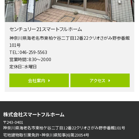
２０１５年６月築、積水ハウス施工住宅です。 南東…
第5位
3,680万円
センチュリー21スマートフルホーム
4ＬＤＫ
橋本駅
神奈川県海老名市東柏ケ谷二丁目12番22クリオさがみ野参番館
バ19分
・
歩8分
101号
開放感があり日当たり良好な南西・北西角地区画。 …
TEL：046-259-5563
営業時間：8:30～20:00
第6位
定休日：水曜日
3,680万円
4ＳＬＤＫ
会社案内
アクセス
海老名駅
バ15分
・
歩1分
リビングダイニング部分の床暖房完備 車並列2台駐…
第7位
株式会社スマートフルホーム
3,598万円
4ＬＤＫ
〒243-0401
長後駅
神奈川県海老名市東柏ケ谷二丁目12番22クリオさがみ野参番館101号
バ11分
・
歩6分
宅地建物取引業免許・神奈川県知事(6)第23054号
全棟ＬＤＫは16帖の4ＬＤＫ！食器洗い乾燥機や浴…