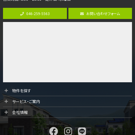
第8位
3,990万円
046-259-5563
お問い合わせフォーム
4ＬＤＫ
古淵駅
バ12分
・
歩4分
並列２台駐車可。１階はリビングと水まわりをまとめ…
第9位
4,190万円
4ＬＤＫ
桜ヶ丘駅
バ14分
・
歩4分
LDK約20帖とゆとりある広さ！WIC、SICの…
第10位
物件を探す
3,598万円
サービス・ご案内
4ＬＤＫ
長後駅
会社情報
バ11分
・
歩6分
全棟ＬＤＫは16帖の4ＬＤＫ！食器洗い乾燥機や浴…