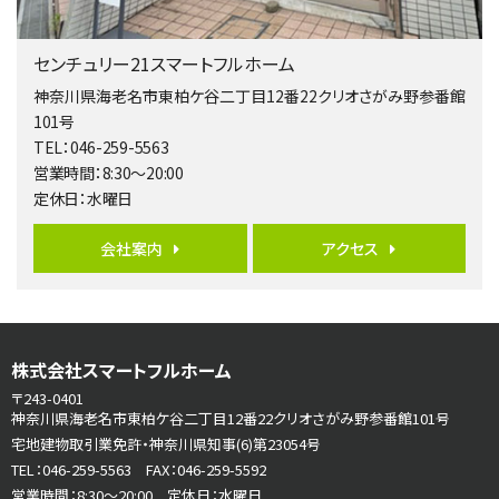
第5位
3,680万円
センチュリー21スマートフルホーム
4ＬＤＫ
橋本駅
神奈川県海老名市東柏ケ谷二丁目12番22クリオさがみ野参番館
バ19分
・
歩8分
101号
開放感があり日当たり良好な南西・北西角地区画。 …
TEL：046-259-5563
営業時間：8:30～20:00
第6位
定休日：水曜日
3,680万円
4ＬＤＫ
会社案内
アクセス
さがみ野駅
歩17分
ご家族が集まるLDKは１７．５帖とゆとりある広さ…
第7位
株式会社スマートフルホーム
3,680万円
4ＳＬＤＫ
〒243-0401
海老名駅
神奈川県海老名市東柏ケ谷二丁目12番22クリオさがみ野参番館101号
バ15分
・
歩1分
宅地建物取引業免許・神奈川県知事(6)第23054号
リビングダイニング部分の床暖房完備 車並列2台駐…
TEL：046-259-5563 FAX：046-259-5592
営業時間：8:30～20:00 定休日：水曜日