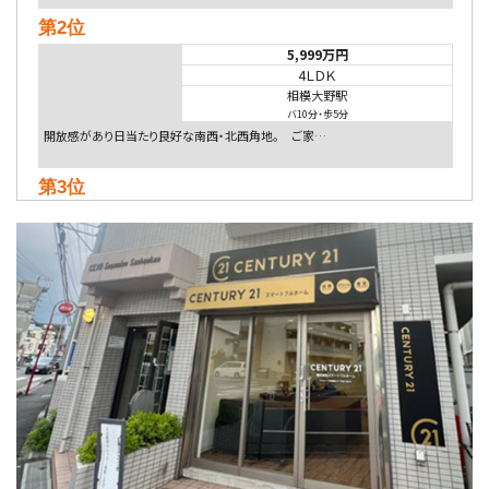
第2位
5,999万円
4ＬＤＫ
相模大野駅
バ10分
・
歩5分
開放感があり日当たり良好な南西・北西角地。 ご家…
第3位
5,480万円
4ＬＤＫ
相模大野駅
バ9分
・
歩4分
２０１５年６月築、積水ハウス施工住宅です。 南東…
第4位
4,080万円
4ＬＤＫ
淵野辺駅
歩17分
南側道路に面しており日当たり良好。 キッチンから…