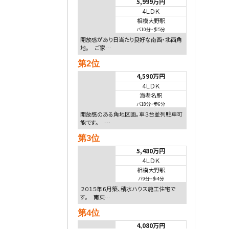
5,999万円
4ＬＤＫ
相模大野駅
バ10分
・
歩5分
開放感があり日当たり良好な南西・北西角
地。 ご家…
第2位
4,590万円
4ＬＤＫ
海老名駅
バ18分
・
歩6分
開放感のある角地区画。車３台並列駐車可
能です。 …
第3位
5,480万円
4ＬＤＫ
相模大野駅
バ9分
・
歩4分
２０１５年６月築、積水ハウス施工住宅で
す。 南東…
第4位
4,080万円