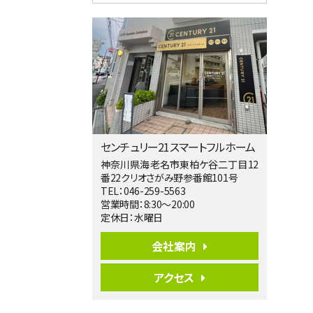
4ＬＤＫ
淵野辺駅
歩17分
南側道路に面しており日当たり良好。 キ
ッチンから…
第5位
3,680万円
4ＬＤＫ
橋本駅
バ19分
・
歩8分
センチュリー21スマートフルホーム
開放感があり日当たり良好な南西・北西角
地区画。 …
神奈川県海老名市東柏ケ谷二丁目12
番22クリオさがみ野参番館101号
第6位
TEL：046-259-5563
3,990万円
営業時間：8:30～20:00
4ＬＤＫ
定休日：水曜日
古淵駅
バ12分
・
歩4分
会社案内
並列２台駐車可。１階はリビングと水まわり
をまとめ…
アクセス
第7位
3,680万円