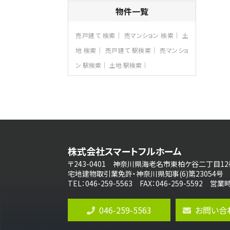
4ＳＬＤＫ
物件一覧
海老名駅
バ15分
・
歩1分
リビングダイニング部分の床暖房完備 車
売戸建て 検索
売マンション 検索
土
並列2台駐…
地 検索
売戸建て 駅検索
売マンショ
第8位
ン 駅検索
土地 駅検索
3,680万円
4ＬＤＫ
さがみ野駅
歩17分
ご家族が集まるLDKは１７．５帖とゆとりあ
る広さ…
第9位
3,598万円
株式会社スマートフルホーム
4ＬＤＫ
長後駅
〒243-0401 神奈川県海老名市東柏ケ谷二丁目12
バ11分
・
歩6分
宅地建物取引業免許・神奈川県知事(6)第23054号
全棟ＬＤＫは16帖の4ＬＤＫ！食器洗い乾燥
TEL：046-259-5563 FAX：046-259-5592 
機や浴…
第10位
046-259-5563
お問い合
4,190万円
4ＬＤＫ