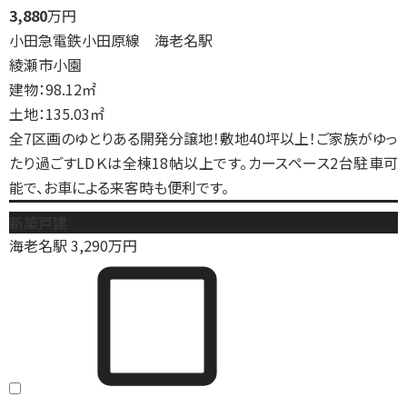
3,880
万円
小田急電鉄小田原線 海老名駅
綾瀬市小園
建物：98.12㎡
土地：135.03㎡
全7区画のゆとりある開発分譲地！敷地40坪以上！ご家族がゆっ
たり過ごすLDＫは全棟18帖以上です。カースペース2台駐車可
能で、お車による来客時も便利です。
新築戸建
海老名駅
3,290
万円