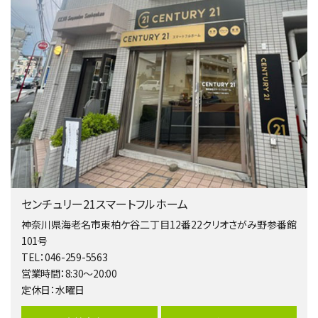
２０１５年６月築、積水ハウス施工住宅です。 南東…
第4位
4,080万円
4ＬＤＫ
淵野辺駅
歩17分
南側道路に面しており日当たり良好。 キッチンから…
第5位
3,680万円
4ＬＤＫ
橋本駅
センチュリー21スマートフルホーム
バ19分
・
歩8分
開放感があり日当たり良好な南西・北西角地区画。 …
神奈川県海老名市東柏ケ谷二丁目12番22クリオさがみ野参番館
101号
第6位
TEL：046-259-5563
3,680万円
営業時間：8:30～20:00
4ＬＤＫ
定休日：水曜日
さがみ野駅
歩17分