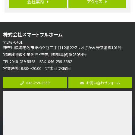
ご家族が集まるLDKは１７．５帖とゆとりある広さ…
会社案内
アクセス
第7位
3,990万円
4ＬＤＫ
古淵駅
株式会社スマートフルホーム
バ12分
・
歩4分
〒243-0401
並列２台駐車可。１階はリビングと水まわりをまとめ…
神奈川県海老名市東柏ケ谷二丁目12番22クリオさがみ野参番館101号
宅地建物取引業免許・神奈川県知事(6)第23054号
第8位
TEL：046-259-5563 FAX：046-259-5592
3,680万円
営業時間：8:30～20:00 定休日：水曜日
4ＳＬＤＫ
海老名駅
バ15分
・
歩1分
046-259-5563
お問い合わせフォーム
リビングダイニング部分の床暖房完備 車並列2台駐…
第9位
3,598万円
4ＬＤＫ
長後駅
バ11分
・
歩6分
全棟ＬＤＫは16帖の4ＬＤＫ！食器洗い乾燥機や浴…