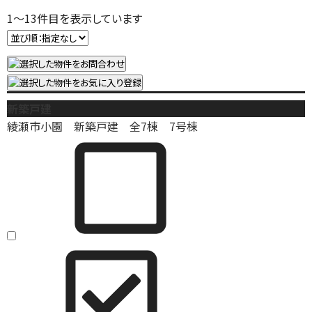
1
～
13
件目を表示しています
新築戸建
綾瀬市小園 新築戸建 全7棟 7号棟