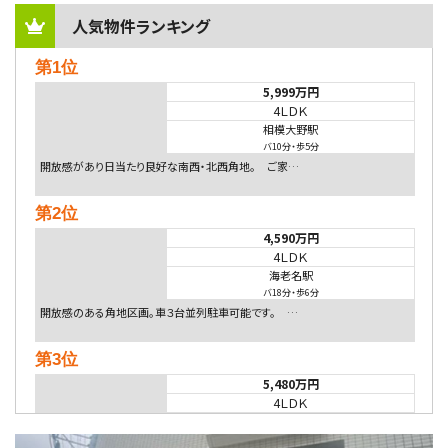
人気物件ランキング
第1位
5,999万円
4ＬＤＫ
相模大野駅
バ10分
・
歩5分
開放感があり日当たり良好な南西・北西角地。 ご家…
第2位
4,590万円
4ＬＤＫ
海老名駅
バ18分
・
歩6分
開放感のある角地区画。車３台並列駐車可能です。 …
第3位
5,480万円
4ＬＤＫ
相模大野駅
バ9分
・
歩4分