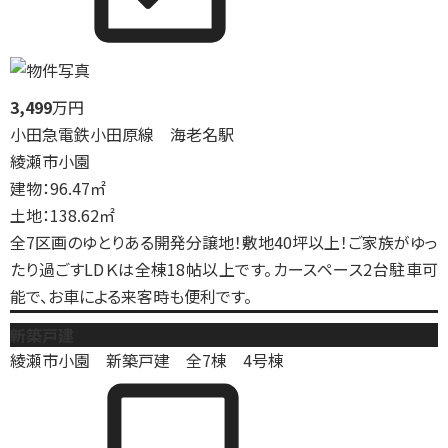
3,499
万円
小田急電鉄小田原線 海老名駅
綾瀬市小園
建物：96.47㎡
土地：138.62㎡
全7区画のゆとりある開発分譲地！敷地40坪以上！ご家族がゆっ
たり過ごすLDＫは全棟18帖以上です。カースペース2台駐車可
能で、お車による来客時も便利です。
新築戸建
綾瀬市小園 新築戸建 全7棟 4号棟