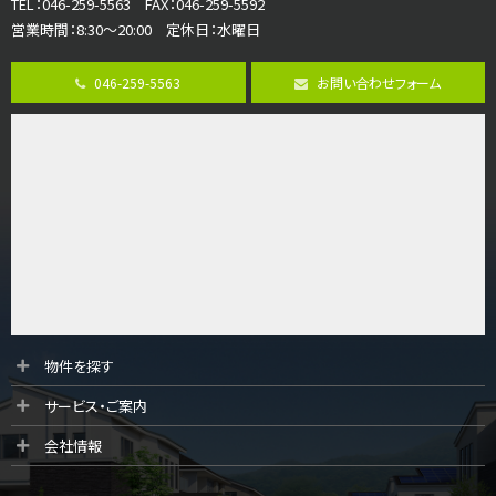
TEL：046-259-5563 FAX：046-259-5592
3,598万円
営業時間：8:30～20:00 定休日：水曜日
4ＬＤＫ
長後駅
バ11分
・
歩6分
046-259-5563
お問い合わせフォーム
全棟ＬＤＫは16帖の4ＬＤＫ！食器洗い乾燥機や浴…
第9位
4,190万円
4ＬＤＫ
桜ヶ丘駅
バ14分
・
歩4分
LDK約20帖とゆとりある広さ！WIC、SICの…
第10位
3,680万円
4ＳＬＤＫ
物件を探す
海老名駅
サービス・ご案内
バ15分
・
歩1分
リビングダイニング部分の床暖房完備 車並列2台駐…
会社情報