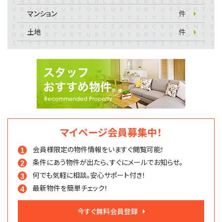
マンション
件
土地
件
マイページ会員募集中！
会員様限定の物件情報を
いますぐ閲覧可能！
条件にあう物件が出たら、
すぐにメールでお知らせ。
何でも気軽に相談。
安心サポート付き！
最新物件を簡単チェック！
今すぐ無料会員登録