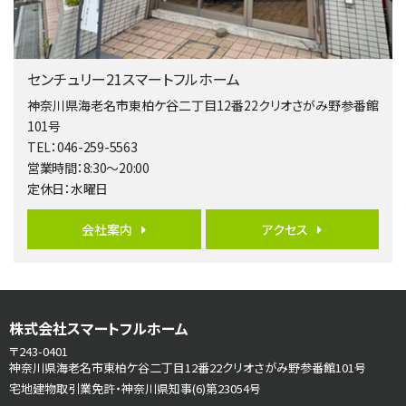
第5位
3,680万円
4ＬＤＫ
橋本駅
センチュリー21スマートフルホーム
バ19分
・
歩8分
開放感があり日当たり良好な南西・北西角地区画。 …
神奈川県海老名市東柏ケ谷二丁目12番22クリオさがみ野参番館
101号
第6位
TEL：046-259-5563
3,990万円
営業時間：8:30～20:00
4ＬＤＫ
定休日：水曜日
古淵駅
バ12分
・
歩4分
並列２台駐車可。１階はリビングと水まわりをまとめ…
会社案内
アクセス
第7位
3,680万円
4ＬＤＫ
さがみ野駅
株式会社スマートフルホーム
歩17分
〒243-0401
ご家族が集まるLDKは１７．５帖とゆとりある広さ…
神奈川県海老名市東柏ケ谷二丁目12番22クリオさがみ野参番館101号
宅地建物取引業免許・神奈川県知事(6)第23054号
第8位