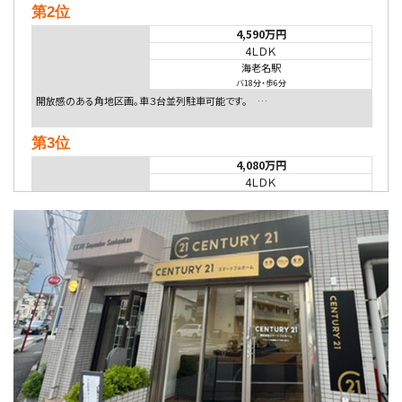
第2位
4,590万円
4ＬＤＫ
海老名駅
バ18分
・
歩6分
開放感のある角地区画。車３台並列駐車可能です。 …
第3位
4,080万円
4ＬＤＫ
淵野辺駅
歩17分
南側道路に面しており日当たり良好。 キッチンから…
第4位
5,480万円
4ＬＤＫ
相模大野駅
バ9分
・
歩4分
２０１５年６月築、積水ハウス施工住宅です。 南東…