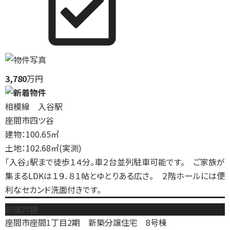
3,780
万円
相模線 入谷駅
座間市四ツ谷
建物：100.65㎡
土地：102.68㎡(実測)
「入谷」駅まで徒歩１４分。車２台並列駐車可能です。 ご家族が
集まるLDKは１９．８１帖とゆとりある広さ。 ２階ホールには便
利なセカンド洗面付きです。
新築戸建
座間市座間1丁目2期 新築分譲住宅 8号棟