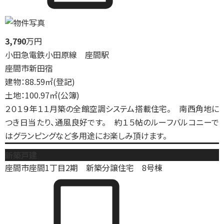
3,790
万円
小田急電鉄小田原線 座間駅
座間市新田宿
建物：88.59㎡(登記)
土地：100.97㎡(公簿)
２０１９年１１月築の全館空調システム搭載住宅。 南西角地に
つき日当たり、通風良好です。 約１５帖のルーフバルコニーで
はグランピングなど多用途にお楽しみ頂けます。
新築戸建
座間市座間1丁目2期 新築分譲住宅 8号棟