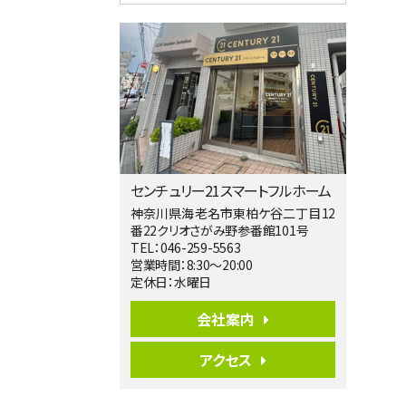
4ＬＤＫ
相模大野駅
バ9分
・
歩4分
２０１５年６月築、積水ハウス施工住宅で
す。 南東…
第5位
3,680万円
4ＬＤＫ
橋本駅
バ19分
・
歩8分
センチュリー21スマートフルホーム
開放感があり日当たり良好な南西・北西角
地区画。 …
神奈川県海老名市東柏ケ谷二丁目12
番22クリオさがみ野参番館101号
第6位
TEL：046-259-5563
3,680万円
営業時間：8:30～20:00
4ＳＬＤＫ
定休日：水曜日
海老名駅
バ15分
・
歩1分
会社案内
リビングダイニング部分の床暖房完備 車
並列2台駐…
アクセス
第7位
3,598万円