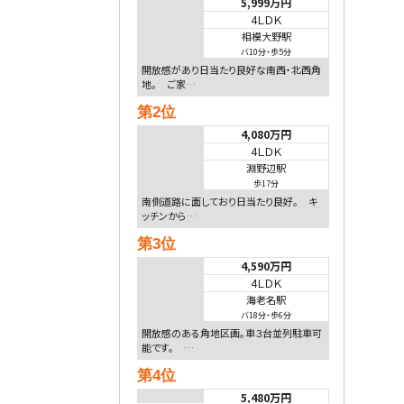
5,999万円
4ＬＤＫ
相模大野駅
バ10分
・
歩5分
開放感があり日当たり良好な南西・北西角
地。 ご家…
第2位
4,080万円
4ＬＤＫ
淵野辺駅
歩17分
南側道路に面しており日当たり良好。 キ
ッチンから…
第3位
4,590万円
4ＬＤＫ
海老名駅
バ18分
・
歩6分
開放感のある角地区画。車３台並列駐車可
能です。 …
第4位
5,480万円