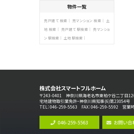
4ＬＤＫ
物件一覧
長後駅
バ11分
・
歩6分
全棟ＬＤＫは16帖の4ＬＤＫ！食器洗い乾燥
売戸建て 検索
売マンション 検索
土
機や浴…
地 検索
売戸建て 駅検索
売マンショ
第8位
ン 駅検索
土地 駅検索
3,680万円
4ＬＤＫ
さがみ野駅
歩17分
ご家族が集まるLDKは１７．５帖とゆとりあ
る広さ…
第9位
4,190万円
株式会社スマートフルホーム
4ＬＤＫ
桜ヶ丘駅
〒243-0401 神奈川県海老名市東柏ケ谷二丁目12
バ14分
・
歩4分
宅地建物取引業免許・神奈川県知事(6)第23054号
LDK約20帖とゆとりある広さ！WIC、SIC
TEL：046-259-5563 FAX：046-259-5592 
の…
第10位
046-259-5563
お問い合
3,180万円
3ＬＤＫ