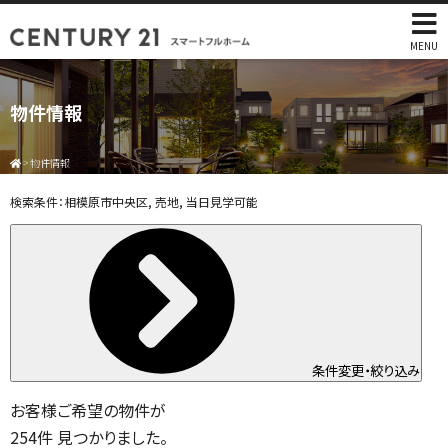
MENU
物件情報
>
物件情報
検索条件：
相模原市中央区, 売地, 当日見学可能
条件変更・絞り込み
お客様ご希望の物件が
254
件
見つかりました。