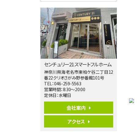
3ＬＤＫ
海老名駅
バ12分
・
歩7分
大規模開発分譲地内の新築戸建！開発道
路は幅員４.…
第5位
3,680万円
4ＳＬＤＫ
海老名駅
バ15分
・
歩1分
センチュリー21スマートフルホーム
リビングダイニング部分の床暖房完備 車
並列2台駐…
神奈川県海老名市東柏ケ谷二丁目12
番22クリオさがみ野参番館101号
第6位
TEL：046-259-5563
5,999万円
営業時間：8:30～20:00
4ＬＤＫ
定休日：水曜日
相模大野駅
バ10分
・
歩5分
会社案内
開放感があり日当たり良好な南西・北西角
地。 ご家…
アクセス
第7位
3,598万円