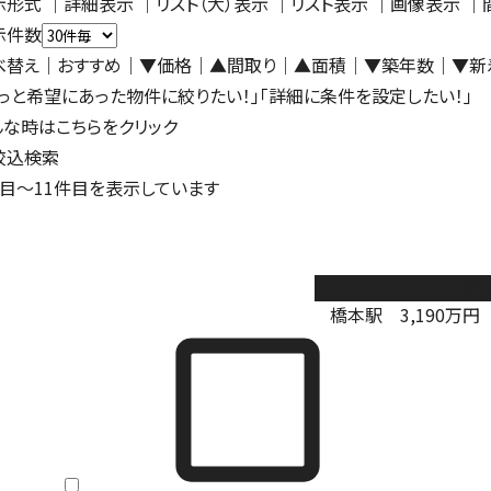
示形式
｜
詳細表示
｜リスト（大）表示 ｜
リスト表示
｜
画像表示
｜
示件数
べ替え
｜おすすめ
｜
▼価格
｜
▲間取り
｜
▲面積
｜
▼築年数
｜
▼新
もっと希望にあった物件に絞りたい！」「詳細に条件を設定したい！」
んな時はこちらをクリック
絞込検索
目～
11
件目を表示しています
ライオンズガーデン橋
橋本駅
3,190
万円