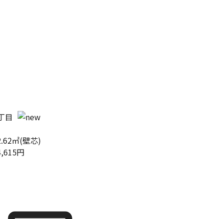
丁目
2.62㎡(壁芯)
4,615円