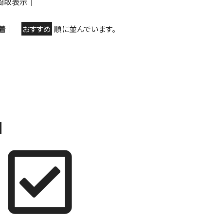
間取表示
｜
着
｜
おすすめ
順に並んでいます。
本