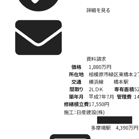
詳細を見る
資料請求
価格
1,880
万円
所在地
相模原市緑区東橋本２
交通
横浜線 橋本駅
間取り
2ＬＤＫ
専有面積
5
築年月
平成7年7月
管理費
1
修繕積立費
17,550円
施工：日産建設(株)
ルネグランディア
多摩境駅
4,390
万円