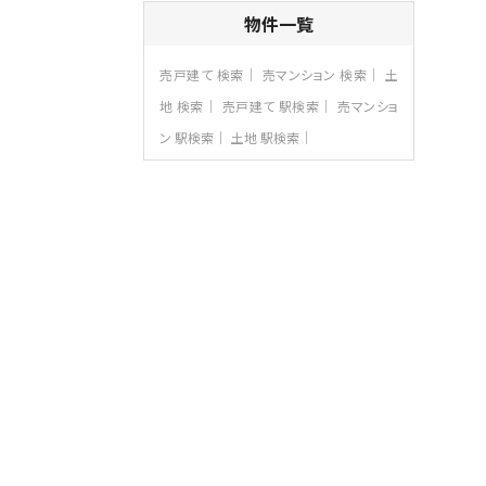
4ＬＤＫ
物件一覧
長後駅
バ11分
・
歩6分
全棟ＬＤＫは16帖の4ＬＤＫ！食器洗い乾燥
売戸建て 検索
売マンション 検索
土
機や浴…
地 検索
売戸建て 駅検索
売マンショ
第8位
ン 駅検索
土地 駅検索
3,680万円
4ＬＤＫ
さがみ野駅
歩17分
ご家族が集まるLDKは１７．５帖とゆとりあ
る広さ…
第9位
4,190万円
4ＬＤＫ
桜ヶ丘駅
バ14分
・
歩4分
LDK約20帖とゆとりある広さ！WIC、SIC
の…
第10位
4,190万円
4ＬＤＫ