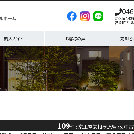
046
定休日：水
営業時間：8:
購入ガイド
お客様の声
売却を
109
件 : 京王電鉄相模原線 他 中