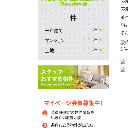
表
現在の物件数
表
件
並
「
一戸建て
件
そ
マンション
件
1
件
土地
件
マイページ会員募集中！
会員様限定の物件情報を
いますぐ閲覧可能！
条件にあう物件が出たら、