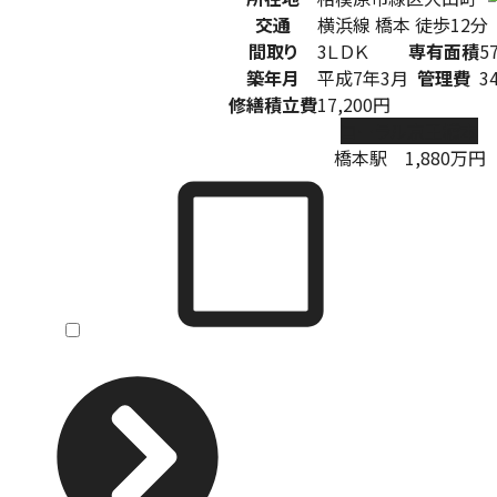
交通
横浜線 橋本 徒歩12分
間取り
3ＬＤＫ
専有面積
5
築年月
平成7年3月
管理費
3
修繕積立費
17,200円
コーラル京王橋本
橋本駅
1,880
万円