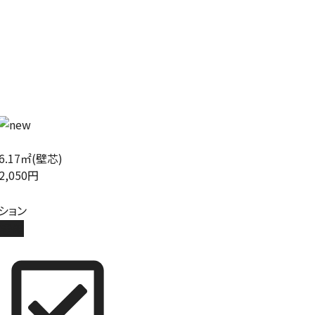
6.17㎡(壁芯)
2,050円
ション
弐番館