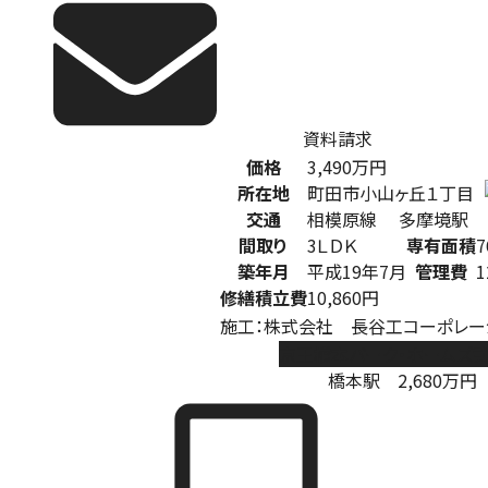
資料請求
価格
3,490
万円
所在地
町田市小山ヶ丘１丁目
交通
相模原線 多摩境駅
間取り
3ＬＤＫ
専有面積
7
築年月
平成19年7月
管理費
1
修繕積立費
10,860円
施工：株式会社 長谷工コーポレー
京王橋本パーク・ホームズ
橋本駅
2,680
万円