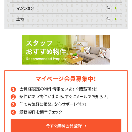
マンション
件
土地
件
マイページ会員募集中！
会員様限定の物件情報を
いますぐ閲覧可能！
条件にあう物件が出たら、
すぐにメールでお知らせ。
何でも気軽に相談。
安心サポート付き！
最新物件を簡単チェック！
今すぐ無料会員登録