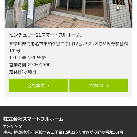
バ15分
・
歩1分
リビングダイニング部分の床暖房完備 車並列2台駐…
第5位
3,598万円
センチュリー21スマートフルホーム
4ＬＤＫ
長後駅
神奈川県海老名市東柏ケ谷二丁目12番22クリオさがみ野参番館
バ11分
・
歩6分
101号
全棟ＬＤＫは16帖の4ＬＤＫ！食器洗い乾燥機や浴…
TEL：046-259-5563
営業時間：8:30～20:00
第6位
定休日：水曜日
4,190万円
4ＬＤＫ
会社案内
アクセス
桜ヶ丘駅
バ14分
・
歩4分
LDK約20帖とゆとりある広さ！WIC、SICの…
第7位
株式会社スマートフルホーム
3,680万円
4ＬＤＫ
〒243-0401
さがみ野駅
神奈川県海老名市東柏ケ谷二丁目12番22クリオさがみ野参番館101号
歩17分