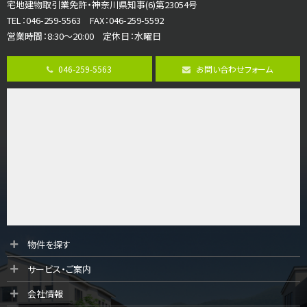
宅地建物取引業免許・神奈川県知事(6)第23054号
ご家族が集まるLDKは１７．５帖とゆとりある広さ…
TEL：046-259-5563 FAX：046-259-5592
営業時間：8:30～20:00 定休日：水曜日
第8位
3,680万円
046-259-5563
お問い合わせフォーム
4ＬＤＫ
橋本駅
バ19分
・
歩8分
開放感があり日当たり良好な南西・北西角地区画。 …
第9位
3,180万円
3ＬＤＫ
海老名駅
バ12分
・
歩7分
大規模開発分譲地内の新築戸建！開発道路は幅員４.…
第10位
物件を探す
3,990万円
サービス・ご案内
4ＬＤＫ
古淵駅
会社情報
バ12分
・
歩4分