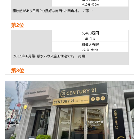
バ10分
・
歩5分
開放感があり日当たり良好な南西・北西角地。 ご家…
第2位
5,480万円
4ＬＤＫ
相模大野駅
バ9分
・
歩4分
２０１５年６月築、積水ハウス施工住宅です。 南東…
第3位
4,080万円
4ＬＤＫ
淵野辺駅
歩17分
南側道路に面しており日当たり良好。 キッチンから…
第4位
3,680万円
4ＳＬＤＫ
海老名駅