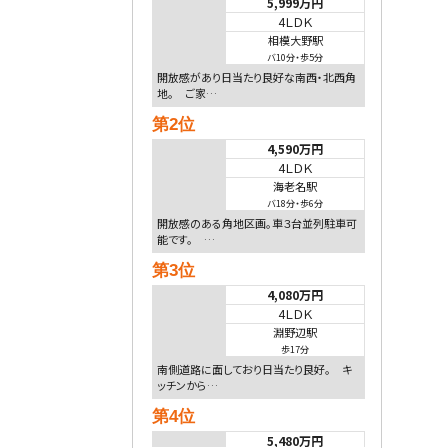
5,999万円
4ＬＤＫ
相模大野駅
バ10分
・
歩5分
開放感があり日当たり良好な南西・北西角
地。 ご家…
第2位
4,590万円
4ＬＤＫ
海老名駅
バ18分
・
歩6分
開放感のある角地区画。車３台並列駐車可
能です。 …
第3位
4,080万円
4ＬＤＫ
淵野辺駅
歩17分
南側道路に面しており日当たり良好。 キ
ッチンから…
第4位
5,480万円