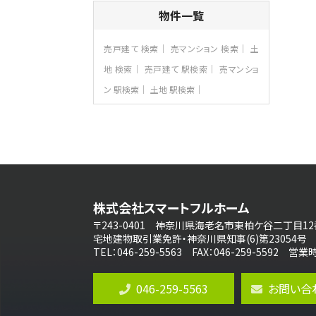
4ＬＤＫ
物件一覧
さがみ野駅
歩17分
ご家族が集まるLDKは１７．５帖とゆとりあ
売戸建て 検索
売マンション 検索
土
る広さ…
地 検索
売戸建て 駅検索
売マンショ
第8位
ン 駅検索
土地 駅検索
3,598万円
4ＬＤＫ
長後駅
バ11分
・
歩6分
全棟ＬＤＫは16帖の4ＬＤＫ！食器洗い乾燥
機や浴…
第9位
4,190万円
株式会社スマートフルホーム
4ＬＤＫ
桜ヶ丘駅
〒243-0401 神奈川県海老名市東柏ケ谷二丁目12
バ14分
・
歩4分
宅地建物取引業免許・神奈川県知事(6)第23054号
LDK約20帖とゆとりある広さ！WIC、SIC
TEL：046-259-5563 FAX：046-259-5592 
の…
第10位
046-259-5563
お問い合
3,990万円
4ＬＤＫ