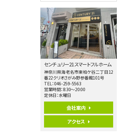
4ＬＤＫ
相模大野駅
バ9分
・
歩4分
２０１５年６月築、積水ハウス施工住宅で
す。 南東…
第5位
3,680万円
4ＬＤＫ
橋本駅
バ19分
・
歩8分
センチュリー21スマートフルホーム
開放感があり日当たり良好な南西・北西角
地区画。 …
神奈川県海老名市東柏ケ谷二丁目12
番22クリオさがみ野参番館101号
第6位
TEL：046-259-5563
3,680万円
営業時間：8:30～20:00
4ＳＬＤＫ
定休日：水曜日
海老名駅
バ15分
・
歩1分
会社案内
リビングダイニング部分の床暖房完備 車
並列2台駐…
アクセス
第7位
3,680万円