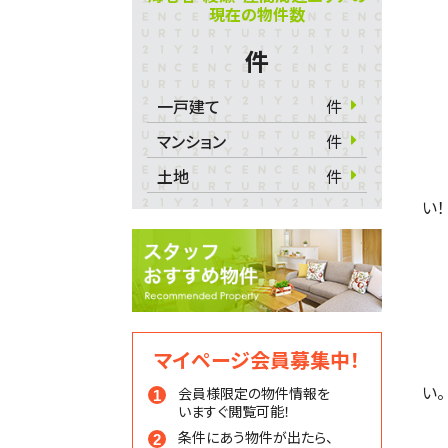
現在の物件数
件
一戸建て
件
マンション
件
土地
件
い！
マイページ会員募集中！
い。
会員様限定の物件情報を
いますぐ閲覧可能！
条件にあう物件が出たら、