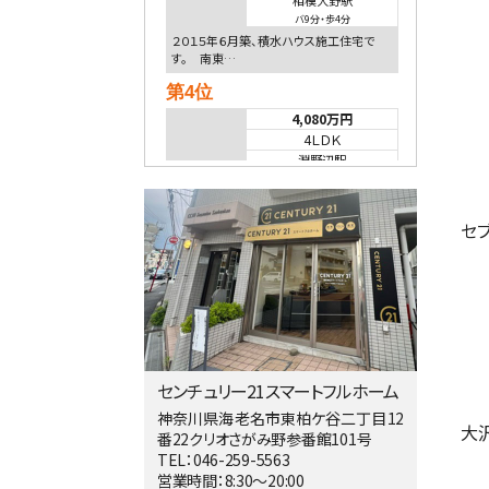
相模大野駅
バ9分
・
歩4分
２０１５年６月築、積水ハウス施工住宅で
す。 南東…
第4位
4,080万円
4ＬＤＫ
淵野辺駅
歩17分
南側道路に面しており日当たり良好。 キ
ッチンから…
セ
第5位
3,680万円
4ＬＤＫ
橋本駅
バ19分
・
歩8分
開放感があり日当たり良好な南西・北西角
地区画。 …
センチュリー21スマートフルホーム
第6位
神奈川県海老名市東柏ケ谷二丁目12
大
番22クリオさがみ野参番館101号
3,680万円
TEL：046-259-5563
4ＬＤＫ
営業時間：8:30～20:00
さがみ野駅