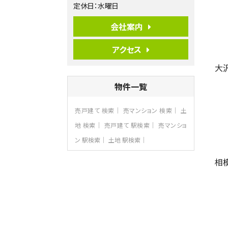
定休日：水曜日
歩17分
ご家族が集まるLDKは１７．５帖とゆとりあ
る広さ…
会社案内
第7位
アクセス
3,680万円
4ＳＬＤＫ
大
海老名駅
バ15分
・
歩1分
物件一覧
リビングダイニング部分の床暖房完備 車
並列2台駐…
売戸建て 検索
売マンション 検索
土
第8位
3,990万円
地 検索
売戸建て 駅検索
売マンショ
4ＬＤＫ
ン 駅検索
土地 駅検索
古淵駅
バ12分
・
歩4分
相
並列２台駐車可。１階はリビングと水まわり
をまとめ…
第9位
4,190万円
4ＬＤＫ
桜ヶ丘駅
バ14分
・
歩4分