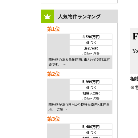
人気物件ランキング
第1位
4,590万円
4ＬＤＫ
海老名駅
バ18分
・
歩6分
開放感のある角地区画。車３台並列駐車可
能です。 …
第2位
相
5,999万円
※
4ＬＤＫ
相模大野駅
バ10分
・
歩5分
開放感があり日当たり良好な南西・北西角
地。 ご家…
第3位
5,480万円
4ＬＤＫ