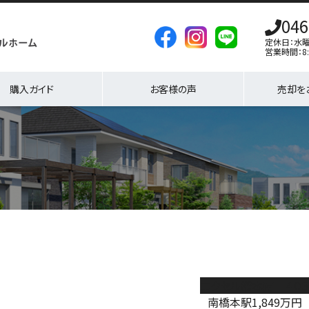
046
定休日：水
営業時間：8:
購入ガイド
お客様の声
売却を
エクセル橋本南 ４０
南橋本駅
1,849
万円