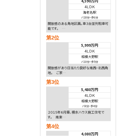
4,590万円
4ＬＤＫ
海老名駅
バ18分
・
歩6分
開放感のある角地区画。車３台並列駐車可
能です。 …
第2位
5,999万円
4ＬＤＫ
相模大野駅
バ10分
・
歩5分
開放感があり日当たり良好な南西・北西角
地。 ご家…
第3位
5,480万円
4ＬＤＫ
相模大野駅
バ9分
・
歩4分
２０１５年６月築、積水ハウス施工住宅で
す。 南東…
第4位
4,080万円