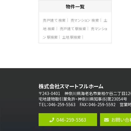
4ＳＬＤＫ
物件一覧
海老名駅
バ15分
・
歩1分
リビングダイニング部分の床暖房完備 車
売戸建て 検索
売マンション 検索
土
並列2台駐…
地 検索
売戸建て 駅検索
売マンショ
第8位
ン 駅検索
土地 駅検索
3,990万円
4ＬＤＫ
古淵駅
バ12分
・
歩4分
並列２台駐車可。１階はリビングと水まわり
をまとめ…
第9位
4,190万円
株式会社スマートフルホーム
4ＬＤＫ
桜ヶ丘駅
〒243-0401 神奈川県海老名市東柏ケ谷二丁目12
バ14分
・
歩4分
宅地建物取引業免許・神奈川県知事(6)第23054号
LDK約20帖とゆとりある広さ！WIC、SIC
TEL：046-259-5563 FAX：046-259-5592 
の…
第10位
046-259-5563
お問い合
3,598万円
4ＬＤＫ