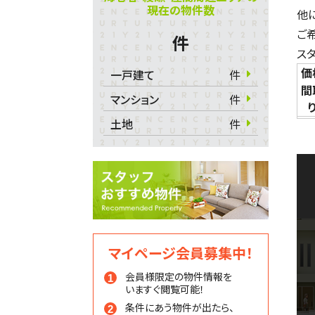
現在の物件数
他
ご
件
ス
価
一戸建て
件
間
マンション
件
土地
件
マイページ会員募集中！
会員様限定の物件情報を
いますぐ閲覧可能！
条件にあう物件が出たら、