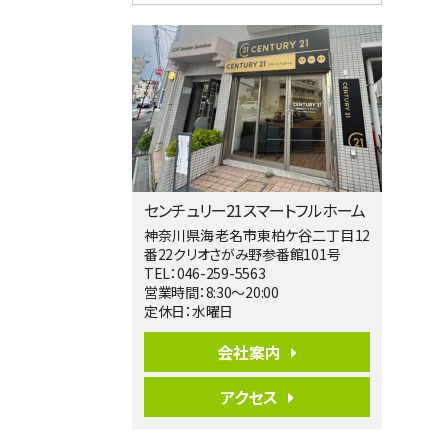
4ＬＤＫ
淵野辺駅
歩17分
南側道路に面しており日当たり良好。 キ
ッチンから…
第5位
3,680万円
4ＬＤＫ
橋本駅
バ19分
・
歩8分
センチュリー21スマートフルホーム
開放感があり日当たり良好な南西・北西角
地区画。 …
神奈川県海老名市東柏ケ谷二丁目12
番22クリオさがみ野参番館101号
第6位
TEL：046-259-5563
3,680万円
営業時間：8:30～20:00
4ＬＤＫ
定休日：水曜日
さがみ野駅
歩17分
会社案内
ご家族が集まるLDKは１７．５帖とゆとりあ
る広さ…
アクセス
第7位
3,680万円