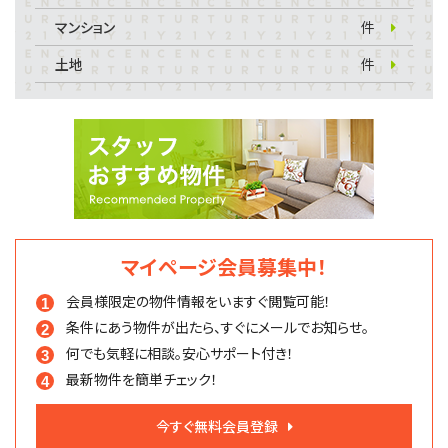
マンション
件
土地
件
マイページ会員募集中！
会員様限定の物件情報を
いますぐ閲覧可能！
条件にあう物件が出たら、
すぐにメールでお知らせ。
何でも気軽に相談。
安心サポート付き！
最新物件を簡単チェック！
今すぐ無料会員登録