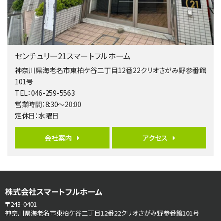
歩17分
南側道路に面しており日当たり良好。 キッチンから…
第5位
3,680万円
センチュリー21スマートフルホーム
4ＬＤＫ
橋本駅
神奈川県海老名市東柏ケ谷二丁目12番22クリオさがみ野参番館
バ19分
・
歩8分
101号
開放感があり日当たり良好な南西・北西角地区画。 …
TEL：046-259-5563
営業時間：8:30～20:00
第6位
定休日：水曜日
3,680万円
4ＬＤＫ
会社案内
アクセス
さがみ野駅
歩17分
ご家族が集まるLDKは１７．５帖とゆとりある広さ…
第7位
株式会社スマートフルホーム
3,990万円
4ＬＤＫ
〒243-0401
古淵駅
神奈川県海老名市東柏ケ谷二丁目12番22クリオさがみ野参番館101号
バ12分
・
歩4分