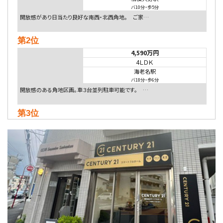
バ10分
・
歩5分
開放感があり日当たり良好な南西・北西角地。 ご家…
第2位
4,590万円
4ＬＤＫ
海老名駅
バ18分
・
歩6分
開放感のある角地区画。車３台並列駐車可能です。 …
第3位
5,480万円
4ＬＤＫ
相模大野駅
バ9分
・
歩4分
２０１５年６月築、積水ハウス施工住宅です。 南東…
第4位
4,080万円
4ＬＤＫ
淵野辺駅