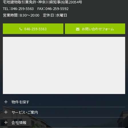
宅地建物取引業免許・神奈川県知事(6)第23054号
並列２台駐車可。１階はリビングと水まわりをまとめ…
TEL：046-259-5563 FAX：046-259-5592
営業時間：8:30～20:00 定休日：水曜日
第8位
3,680万円
046-259-5563
お問い合わせフォーム
4ＳＬＤＫ
海老名駅
バ15分
・
歩1分
リビングダイニング部分の床暖房完備 車並列2台駐…
第9位
3,598万円
4ＬＤＫ
長後駅
バ11分
・
歩6分
全棟ＬＤＫは16帖の4ＬＤＫ！食器洗い乾燥機や浴…
第10位
物件を探す
4,190万円
サービス・ご案内
4ＬＤＫ
桜ヶ丘駅
会社情報
バ14分
・
歩4分