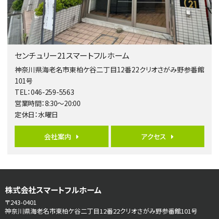
歩17分
南側道路に面しており日当たり良好。 キッチンから…
第5位
3,680万円
センチュリー21スマートフルホーム
4ＬＤＫ
橋本駅
神奈川県海老名市東柏ケ谷二丁目12番22クリオさがみ野参番館
バ19分
・
歩8分
101号
開放感があり日当たり良好な南西・北西角地区画。 …
TEL：046-259-5563
営業時間：8:30～20:00
第6位
定休日：水曜日
3,680万円
4ＬＤＫ
会社案内
アクセス
さがみ野駅
歩17分
ご家族が集まるLDKは１７．５帖とゆとりある広さ…
第7位
株式会社スマートフルホーム
3,990万円
4ＬＤＫ
〒243-0401
古淵駅
神奈川県海老名市東柏ケ谷二丁目12番22クリオさがみ野参番館101号
バ12分
・
歩4分