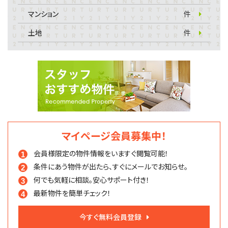
マンション
件
土地
件
マイページ会員募集中！
会員様限定の物件情報を
いますぐ閲覧可能！
条件にあう物件が出たら、
すぐにメールでお知らせ。
何でも気軽に相談。
安心サポート付き！
最新物件を簡単チェック！
今すぐ無料会員登録