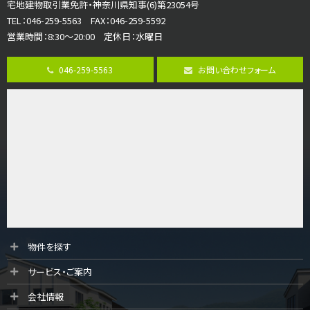
宅地建物取引業免許・神奈川県知事(6)第23054号
並列２台駐車可。１階はリビングと水まわりをまとめ…
TEL：046-259-5563 FAX：046-259-5592
営業時間：8:30～20:00 定休日：水曜日
第8位
3,680万円
046-259-5563
お問い合わせフォーム
4ＳＬＤＫ
海老名駅
バ15分
・
歩1分
リビングダイニング部分の床暖房完備 車並列2台駐…
第9位
3,598万円
4ＬＤＫ
長後駅
バ11分
・
歩6分
全棟ＬＤＫは16帖の4ＬＤＫ！食器洗い乾燥機や浴…
第10位
物件を探す
4,190万円
サービス・ご案内
4ＬＤＫ
桜ヶ丘駅
会社情報
バ14分
・
歩4分