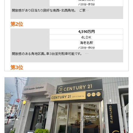
バ10分
・
歩5分
開放感があり日当たり良好な南西・北西角地。 ご家…
第2位
4,590万円
4ＬＤＫ
海老名駅
バ18分
・
歩6分
開放感のある角地区画。車３台並列駐車可能です。 …
第3位
5,480万円
4ＬＤＫ
相模大野駅
バ9分
・
歩4分
２０１５年６月築、積水ハウス施工住宅です。 南東…
第4位
4,080万円
4ＬＤＫ
淵野辺駅