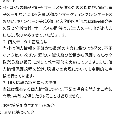
の紹介
ニ. イ・ロ・ハの商品・情報・サービス提供のための郵便物、電話、電
子メールなどによる営業活動及びマーケティング（アンケートの
お願い、キャンペーン等）活動。顧客動向分析または商品開発等
の調査分析情報・サービスの提供は、ご本人の申し出がありま
したら、取りやめさせていただきます。
２. 個人データの管理方法
当社は個人情報を正確かつ最新の内容に保つよう努め、不正
なアクセス・改ざん・漏えい・滅失及び毀損から保護するため全
従業員及び役員に対して教育研修を実施しています。また、個
人情報保護規程を設け、現場での管理についても定期的に点
検を行っています。
３. 個人情報の第三者への提供
当社は保有する個人情報について、下記の場合を除き第三者に
開示、共有、提供したりすることはありません。
イ. お客様が同意されている場合
ロ. 法令に基づく場合