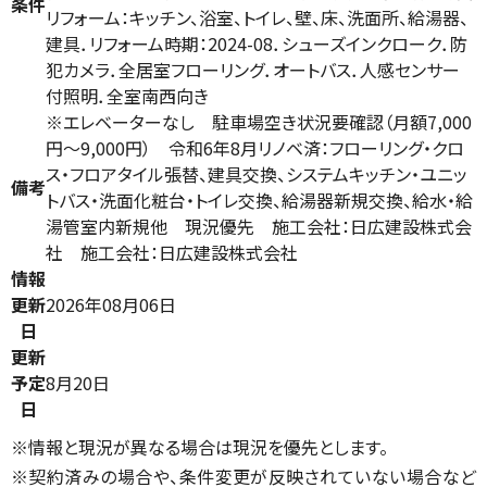
条件
リフォーム：キッチン、浴室、トイレ、壁、床、洗面所、給湯器、
建具．リフォーム時期：2024-08．シューズインクローク．防
犯カメラ．全居室フローリング．オートバス．人感センサー
付照明．全室南西向き
※エレベーターなし 駐車場空き状況要確認（月額7,000
円～9,000円） 令和6年8月リノベ済：フローリング・クロ
ス・フロアタイル張替、建具交換、システムキッチン・ユニッ
備考
トバス・洗面化粧台・トイレ交換、給湯器新規交換、給水・給
湯管室内新規他 現況優先 施工会社：日広建設株式会
社 施工会社：日広建設株式会社
情報
更新
2026年08月06日
日
更新
予定
8月20日
日
※情報と現況が異なる場合は現況を優先とします。
※契約済みの場合や、条件変更が反映されていない場合など