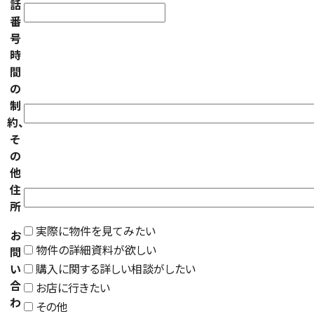
話
番
号
時
間
の
制
約、
そ
の
他
住
所
実際に物件を見てみたい
お
物件の詳細資料が欲しい
問
い
購入に関する詳しい相談がしたい
合
お店に行きたい
わ
その他