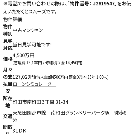
※電話でお問い合わせの際は、「
物件番号： J2819547
」をお伝
えいただくとスムーズです。
物件詳細
物件
中古マンション
種別
見学
当日見学可能です!
対応
4,500万円
価格
(管理費:13,100円 / 修繕積立金:14,450円)
月々
の支
127,029円
(借入金額4500万円 頭金0万円 35年 1.00％)
払目
ローンシミュレーター
安
所在
町田市南町田３丁目 31-34
地
東急田園都市線 南町田グランベリーパーク駅 徒歩8
交通
分
間取
3ＬＤＫ