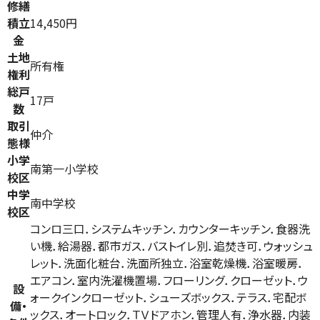
修繕
積立
14,450円
金
土地
所有権
権利
総戸
17戸
数
取引
仲介
態様
小学
南第一小学校
校区
中学
南中学校
校区
コンロ三口．システムキッチン．カウンターキッチン．食器洗
い機．給湯器．都市ガス．バストイレ別．追焚き可．ウォッシュ
レット．洗面化粧台．洗面所独立．浴室乾燥機．浴室暖房．
エアコン．室内洗濯機置場．フローリング．クローゼット．ウ
設
ォークインクローゼット．シューズボックス．テラス．宅配ボ
備・
ックス．オートロック．ＴＶドアホン．管理人有．浄水器．内装