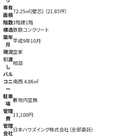
り
専有
72.25㎡(壁芯) （21.85坪）
面積
階数
3階建1階
構造
鉄筋コンクリート
築年
平成9年10月
月
現況
空家
引渡
相談
し
バル
コニ
南西 4.86㎡
ー
駐車
敷地内空無
場
管理
13,100円
費
管理
日本ハウズイング株式会社（全部委託）
会社