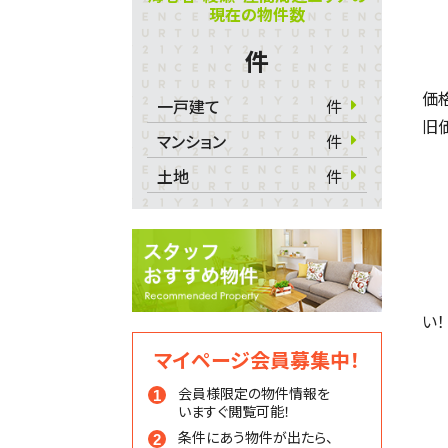
現在の物件数
件
価
一戸建て
件
旧
マンション
件
土地
件
い！
マイページ会員募集中！
会員様限定の物件情報を
いますぐ閲覧可能！
条件にあう物件が出たら、