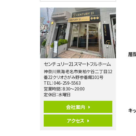
4ＬＤＫ
淵野辺駅
歩17分
南側道路に面しており日当たり良好。 キ
ッチンから…
第5位
3,680万円
4ＬＤＫ
居
橋本駅
バ19分
・
歩8分
センチュリー21スマートフルホーム
開放感があり日当たり良好な南西・北西角
地区画。 …
神奈川県海老名市東柏ケ谷二丁目12
番22クリオさがみ野参番館101号
第6位
TEL：046-259-5563
3,680万円
営業時間：8:30～20:00
4ＬＤＫ
定休日：水曜日
さがみ野駅
歩17分
会社案内
キ
ご家族が集まるLDKは１７．５帖とゆとりあ
る広さ…
アクセス
第7位
3,680万円