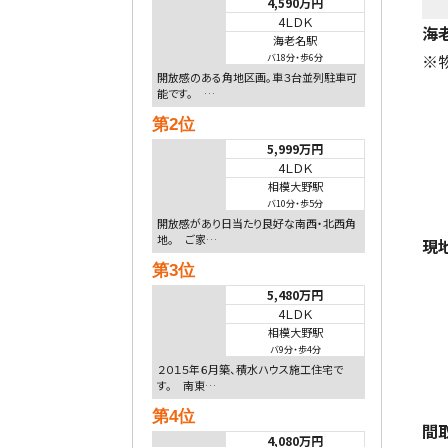
4,590万円
4ＬＤＫ
海
海老名駅
※
バ18分
・
歩6分
開放感のある角地区画。車３台並列駐車可
能です。 …
第2位
5,999万円
4ＬＤＫ
相模大野駅
バ10分
・
歩5分
開放感があり日当たり良好な南西・北西角
地。 ご家…
現
第3位
5,480万円
4ＬＤＫ
相模大野駅
バ9分
・
歩4分
２０１５年６月築、積水ハウス施工住宅で
す。 南東…
第4位
間
4,080万円