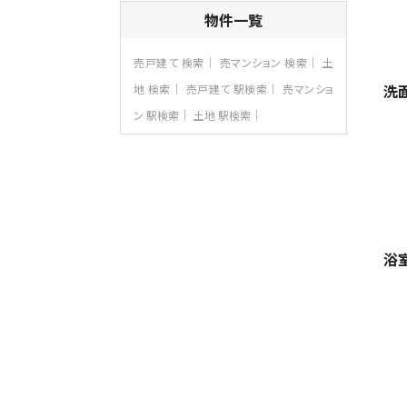
4ＳＬＤＫ
物件一覧
海老名駅
バ15分
・
歩1分
リビングダイニング部分の床暖房完備 車
売戸建て 検索
売マンション 検索
土
並列2台駐…
洗
地 検索
売戸建て 駅検索
売マンショ
第8位
ン 駅検索
土地 駅検索
3,990万円
4ＬＤＫ
古淵駅
バ12分
・
歩4分
並列２台駐車可。１階はリビングと水まわり
をまとめ…
第9位
4,190万円
浴
4ＬＤＫ
桜ヶ丘駅
バ14分
・
歩4分
LDK約20帖とゆとりある広さ！WIC、SIC
の…
第10位
3,598万円
4ＬＤＫ