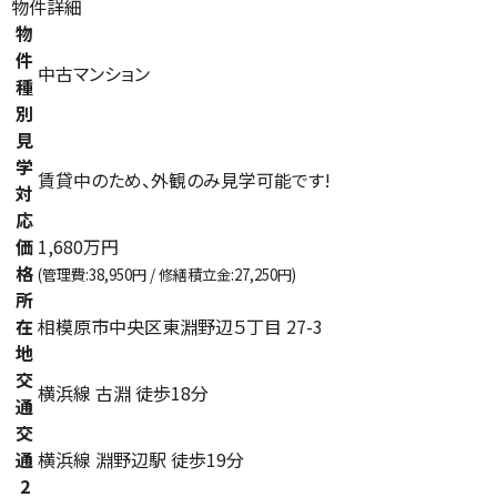
物件詳細
物
件
中古マンション
種
別
見
学
賃貸中のため、外観のみ見学可能です!
対
応
価
1,680万円
格
(管理費:38,950円 / 修繕積立金:27,250円)
所
在
相模原市中央区東淵野辺５丁目 27-3
地
交
横浜線 古淵 徒歩18分
通
交
通
横浜線 淵野辺駅 徒歩19分
2