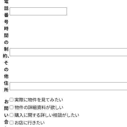
電
話
番
号
時
間
の
制
約、
そ
の
他
住
所
実際に物件を見てみたい
お
物件の詳細資料が欲しい
問
い
購入に関する詳しい相談がしたい
合
お店に行きたい