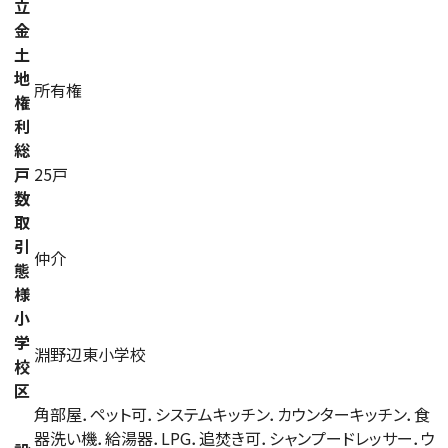
立
金
土
地
所有権
権
利
総
戸
25戸
数
取
引
仲介
態
様
小
学
淵野辺東小学校
校
区
角部屋．ペット可．システムキッチン．カウンターキッチン．食
器洗い機．給湯器．LPG．追焚き可．シャンプードレッサー．ウ