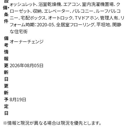
設
ォッシュレット．浴室乾燥機．エアコン．室内洗濯機置場．ク
備・
ローゼット．収納．エレベーター．バルコニー．ルーフバルコ
条
ニー．宅配ボックス．オートロック．ＴＶドアホン．管理人有．リ
件
フォーム時期：2020-05．全居室フローリング．平坦地．閑静
な住宅街
備
オーナーチェンジ
考
情
報
更
2026年08月05日
新
日
更
新
予
8月19日
定
日
※情報と現況が異なる場合は現況を優先とします。