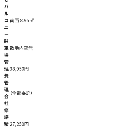
バ
ル
コ
南西 8.95㎡
ニ
ー
駐
車
敷地内空無
場
管
理
38,950円
費
管
理
（全部委託）
会
社
修
繕
積
27,250円