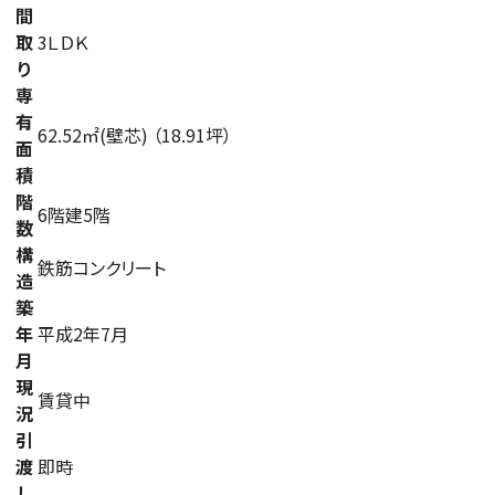
間
取
3ＬＤＫ
り
専
有
62.52㎡(壁芯) （18.91坪）
面
積
階
6階建5階
数
構
鉄筋コンクリート
造
築
年
平成2年7月
月
現
賃貸中
況
引
渡
即時
し