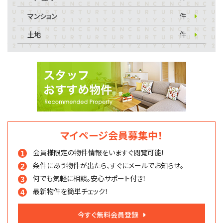
マンション
件
土地
件
マイページ会員募集中！
会員様限定の物件情報を
いますぐ閲覧可能！
条件にあう物件が出たら、
すぐにメールでお知らせ。
何でも気軽に相談。
安心サポート付き！
最新物件を簡単チェック！
今すぐ無料会員登録