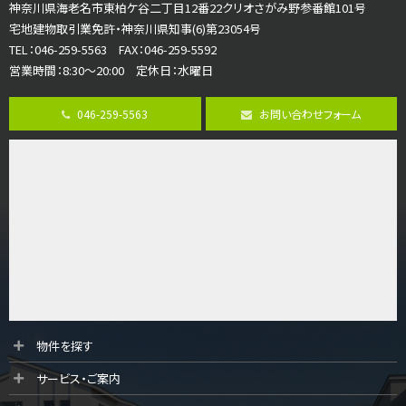
さがみ野駅
神奈川県海老名市東柏ケ谷二丁目12番22クリオさがみ野参番館101号
歩17分
宅地建物取引業免許・神奈川県知事(6)第23054号
ご家族が集まるLDKは１７．５帖とゆとりある広さ…
TEL：046-259-5563 FAX：046-259-5592
営業時間：8:30～20:00 定休日：水曜日
第8位
3,598万円
046-259-5563
お問い合わせフォーム
4ＬＤＫ
長後駅
バ11分
・
歩6分
全棟ＬＤＫは16帖の4ＬＤＫ！食器洗い乾燥機や浴…
第9位
4,190万円
4ＬＤＫ
桜ヶ丘駅
バ14分
・
歩4分
LDK約20帖とゆとりある広さ！WIC、SICの…
第10位
物件を探す
3,990万円
サービス・ご案内
4ＬＤＫ
古淵駅