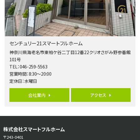
相模大野駅
バ9分
・
歩4分
２０１５年６月築、積水ハウス施工住宅です。 南東…
第5位
3,680万円
センチュリー21スマートフルホーム
4ＬＤＫ
橋本駅
神奈川県海老名市東柏ケ谷二丁目12番22クリオさがみ野参番館
バ19分
・
歩8分
101号
開放感があり日当たり良好な南西・北西角地区画。 …
TEL：046-259-5563
営業時間：8:30～20:00
第6位
定休日：水曜日
3,680万円
4ＳＬＤＫ
会社案内
アクセス
海老名駅
バ15分
・
歩1分
リビングダイニング部分の床暖房完備 車並列2台駐…
第7位
株式会社スマートフルホーム
3,680万円
4ＬＤＫ
〒243-0401