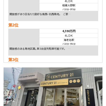
4ＬＤＫ
相模大野駅
バ10分
・
歩5分
開放感があり日当たり良好な南西・北西角地。 ご家…
第2位
4,590万円
4ＬＤＫ
海老名駅
バ18分
・
歩6分
開放感のある角地区画。車３台並列駐車可能です。 …
第3位
4,080万円
4ＬＤＫ
淵野辺駅
歩17分
南側道路に面しており日当たり良好。 キッチンから…
第4位
5,480万円
4ＬＤＫ