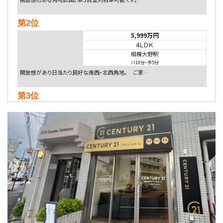
第2位
5,999万円
4ＬＤＫ
相模大野駅
バ10分
・
歩5分
開放感があり日当たり良好な南西・北西角地。 ご家…
第3位
5,480万円
4ＬＤＫ
相模大野駅
バ9分
・
歩4分
２０１５年６月築、積水ハウス施工住宅です。 南東…
第4位
4,080万円
4ＬＤＫ
淵野辺駅
歩17分
南側道路に面しており日当たり良好。 キッチンから…