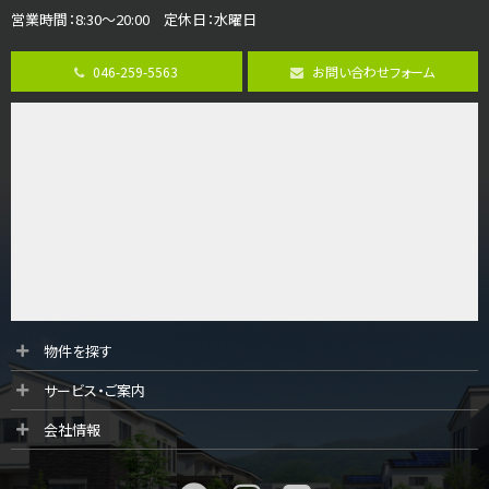
営業時間：8:30～20:00 定休日：水曜日
第8位
3,990万円
046-259-5563
お問い合わせフォーム
4ＬＤＫ
古淵駅
バ12分
・
歩4分
並列２台駐車可。１階はリビングと水まわりをまとめ…
第9位
4,190万円
4ＬＤＫ
桜ヶ丘駅
バ14分
・
歩4分
LDK約20帖とゆとりある広さ！WIC、SICの…
第10位
物件を探す
3,598万円
サービス・ご案内
4ＬＤＫ
長後駅
会社情報
バ11分
・
歩6分
全棟ＬＤＫは16帖の4ＬＤＫ！食器洗い乾燥機や浴…