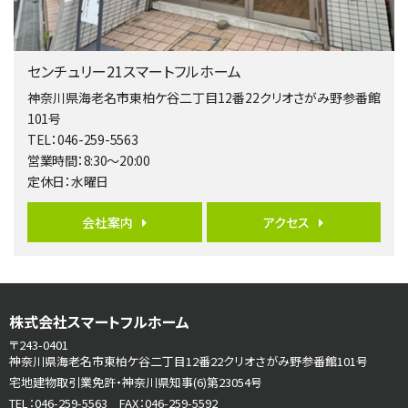
第5位
3,680万円
センチュリー21スマートフルホーム
4ＬＤＫ
橋本駅
神奈川県海老名市東柏ケ谷二丁目12番22クリオさがみ野参番館
バ19分
・
歩8分
101号
開放感があり日当たり良好な南西・北西角地区画。 …
TEL：046-259-5563
営業時間：8:30～20:00
第6位
定休日：水曜日
3,680万円
4ＬＤＫ
会社案内
アクセス
さがみ野駅
歩17分
ご家族が集まるLDKは１７．５帖とゆとりある広さ…
第7位
株式会社スマートフルホーム
3,680万円
4ＳＬＤＫ
〒243-0401
海老名駅
神奈川県海老名市東柏ケ谷二丁目12番22クリオさがみ野参番館101号
バ15分
・
歩1分
宅地建物取引業免許・神奈川県知事(6)第23054号
リビングダイニング部分の床暖房完備 車並列2台駐…
TEL：046-259-5563 FAX：046-259-5592