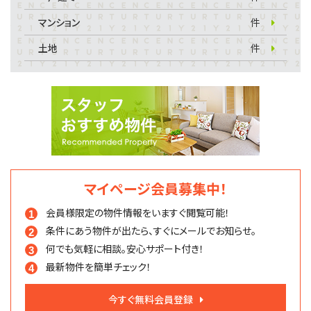
マンション
件
土地
件
マイページ会員募集中！
会員様限定の物件情報を
いますぐ閲覧可能！
条件にあう物件が出たら、
すぐにメールでお知らせ。
何でも気軽に相談。
安心サポート付き！
最新物件を簡単チェック！
今すぐ無料会員登録