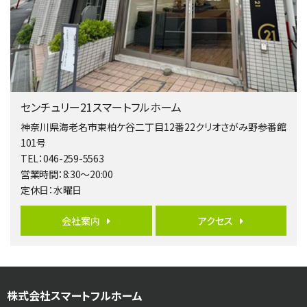
4ＬＤＫ
相模大野駅
バ9分
・
歩4分
２０１５年６月築、積水ハウス施工住宅です。 南東…
第5位
3,680万円
センチュリー21スマートフルホーム
4ＳＬＤＫ
海老名駅
神奈川県海老名市東柏ケ谷二丁目12番22クリオさがみ野参番館
バ15分
・
歩1分
101号
リビングダイニング部分の床暖房完備 車並列2台駐…
TEL：046-259-5563
営業時間：8:30～20:00
第6位
定休日：水曜日
3,680万円
4ＬＤＫ
会社案内
アクセス
橋本駅
バ19分
・
歩8分
開放感があり日当たり良好な南西・北西角地区画。 …
第7位
株式会社スマートフルホーム
3,180万円