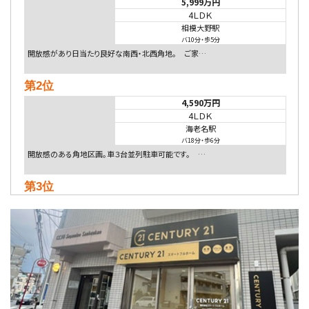
5,999万円
4ＬＤＫ
相模大野駅
バ10分
・
歩5分
開放感があり日当たり良好な南西・北西角地。 ご家…
第2位
4,590万円
4ＬＤＫ
海老名駅
バ18分
・
歩6分
開放感のある角地区画。車３台並列駐車可能です。 …
第3位
4,080万円
4ＬＤＫ
淵野辺駅
歩17分
南側道路に面しており日当たり良好。 キッチンから…
第4位
5,480万円