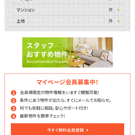
マンション
件
土地
件
マイページ会員募集中！
会員様限定の物件情報を
いますぐ閲覧可能！
条件にあう物件が出たら、
すぐにメールでお知らせ。
何でも気軽に相談。
安心サポート付き！
最新物件を簡単チェック！
今すぐ無料会員登録