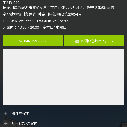
3ＬＤＫ
〒243-0401
海老名駅
神奈川県海老名市東柏ケ谷二丁目12番22クリオさがみ野参番館101号
バ12分
・
歩7分
宅地建物取引業免許・神奈川県知事(6)第23054号
大規模開発分譲地内の新築戸建！開発道路は幅員４.…
TEL：046-259-5563 FAX：046-259-5592
営業時間：8:30～20:00 定休日：水曜日
第8位
3,598万円
046-259-5563
お問い合わせフォーム
4ＬＤＫ
長後駅
バ11分
・
歩6分
全棟ＬＤＫは16帖の4ＬＤＫ！食器洗い乾燥機や浴…
第9位
4,190万円
4ＬＤＫ
桜ヶ丘駅
バ14分
・
歩4分
LDK約20帖とゆとりある広さ！WIC、SICの…
第10位
物件を探す
3,680万円
サービス・ご案内
4ＬＤＫ