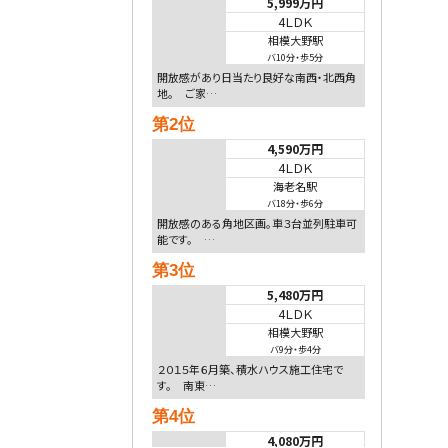
5,999万円
4ＬＤＫ
相模大野駅
バ10分
・
歩5分
開放感があり日当たり良好な南西・北西角
地。 ご家…
第2位
4,590万円
4ＬＤＫ
海老名駅
バ18分
・
歩6分
開放感のある角地区画。車３台並列駐車可
能です。 …
第3位
5,480万円
4ＬＤＫ
相模大野駅
バ9分
・
歩4分
２０１５年６月築、積水ハウス施工住宅で
す。 南東…
第4位
4,080万円