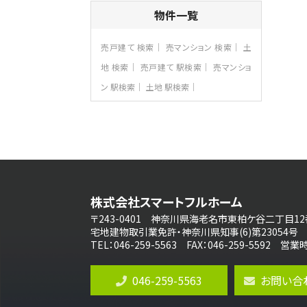
4ＳＬＤＫ
物件一覧
海老名駅
バ15分
・
歩1分
リビングダイニング部分の床暖房完備 車
売戸建て 検索
売マンション 検索
土
並列2台駐…
地 検索
売戸建て 駅検索
売マンショ
第8位
ン 駅検索
土地 駅検索
3,680万円
4ＬＤＫ
さがみ野駅
歩17分
ご家族が集まるLDKは１７．５帖とゆとりあ
る広さ…
第9位
3,598万円
株式会社スマートフルホーム
4ＬＤＫ
長後駅
〒243-0401 神奈川県海老名市東柏ケ谷二丁目12
バ11分
・
歩6分
宅地建物取引業免許・神奈川県知事(6)第23054号
全棟ＬＤＫは16帖の4ＬＤＫ！食器洗い乾燥
TEL：046-259-5563 FAX：046-259-5592 
機や浴…
第10位
046-259-5563
お問い合
4,190万円
4ＬＤＫ