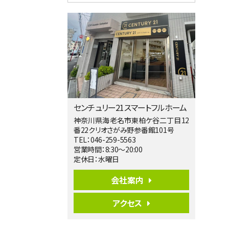
4ＬＤＫ
淵野辺駅
歩17分
南側道路に面しており日当たり良好。 キ
ッチンから…
第5位
3,680万円
4ＬＤＫ
橋本駅
バ19分
・
歩8分
センチュリー21スマートフルホーム
開放感があり日当たり良好な南西・北西角
地区画。 …
神奈川県海老名市東柏ケ谷二丁目12
番22クリオさがみ野参番館101号
第6位
TEL：046-259-5563
3,990万円
営業時間：8:30～20:00
4ＬＤＫ
定休日：水曜日
古淵駅
バ12分
・
歩4分
会社案内
並列２台駐車可。１階はリビングと水まわり
をまとめ…
アクセス
第7位
3,680万円