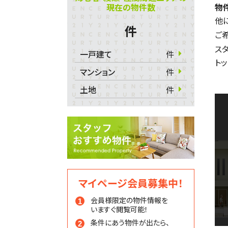
現在の物件数
物
他
件
ご
ス
一戸建て
件
ト
マンション
件
土地
件
マイページ会員募集中！
会員様限定の物件情報を
いますぐ閲覧可能！
条件にあう物件が出たら、