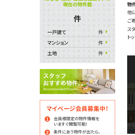
現在の物件数
物
他
件
ご
ス
一戸建て
件
ト
マンション
件
土地
件
マイページ会員募集中！
会員様限定の物件情報を
いますぐ閲覧可能！
条件にあう物件が出たら、