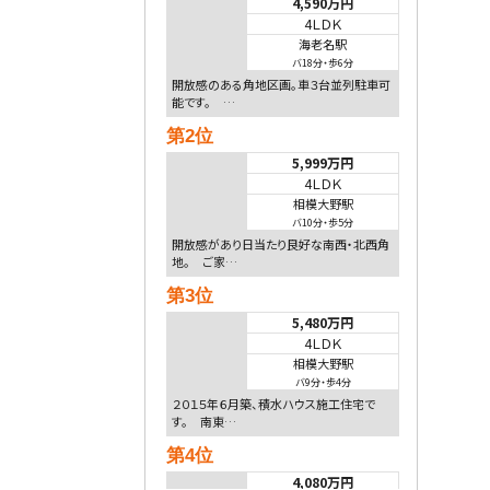
4,590万円
4ＬＤＫ
海老名駅
バ18分
・
歩6分
開放感のある角地区画。車３台並列駐車可
能です。 …
第2位
5,999万円
4ＬＤＫ
相模大野駅
バ10分
・
歩5分
開放感があり日当たり良好な南西・北西角
地。 ご家…
第3位
5,480万円
4ＬＤＫ
相模大野駅
バ9分
・
歩4分
２０１５年６月築、積水ハウス施工住宅で
す。 南東…
第4位
4,080万円