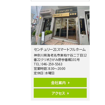
4ＬＤＫ
淵野辺駅
歩17分
南側道路に面しており日当たり良好。 キ
ッチンから…
第5位
3,680万円
4ＬＤＫ
橋本駅
バ19分
・
歩8分
センチュリー21スマートフルホーム
開放感があり日当たり良好な南西・北西角
地区画。 …
神奈川県海老名市東柏ケ谷二丁目12
番22クリオさがみ野参番館101号
第6位
TEL：046-259-5563
3,680万円
営業時間：8:30～20:00
4ＳＬＤＫ
定休日：水曜日
海老名駅
バ15分
・
歩1分
会社案内
リビングダイニング部分の床暖房完備 車
並列2台駐…
アクセス
第7位
3,680万円