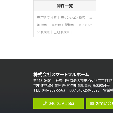
4ＬＤＫ
物件一覧
さがみ野駅
歩17分
ご家族が集まるLDKは１７．５帖とゆとりあ
売戸建て 検索
売マンション 検索
土
る広さ…
地 検索
売戸建て 駅検索
売マンショ
第8位
ン 駅検索
土地 駅検索
3,598万円
4ＬＤＫ
長後駅
バ11分
・
歩6分
全棟ＬＤＫは16帖の4ＬＤＫ！食器洗い乾燥
機や浴…
第9位
4,190万円
株式会社スマートフルホーム
4ＬＤＫ
桜ヶ丘駅
〒243-0401 神奈川県海老名市東柏ケ谷二丁目12
バ14分
・
歩4分
宅地建物取引業免許・神奈川県知事(6)第23054号
LDK約20帖とゆとりある広さ！WIC、SIC
TEL：046-259-5563 FAX：046-259-5592 
の…
第10位
046-259-5563
お問い合
3,990万円
4ＬＤＫ