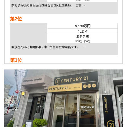
開放感があり日当たり良好な南西・北西角地。 ご家…
第2位
4,590万円
4ＬＤＫ
海老名駅
バ18分
・
歩6分
開放感のある角地区画。車３台並列駐車可能です。 …
第3位
5,480万円
4ＬＤＫ
相模大野駅
バ9分
・
歩4分
２０１５年６月築、積水ハウス施工住宅です。 南東…
第4位
4,080万円
4ＬＤＫ
淵野辺駅
歩17分