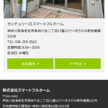
南側道路に面しており日当たり良好。 キッチンから…
第5位
3,680万円
センチュリー21スマートフルホーム
4ＬＤＫ
橋本駅
神奈川県海老名市東柏ケ谷二丁目12番22クリオさがみ野参番館
バ19分
・
歩8分
101号
開放感があり日当たり良好な南西・北西角地区画。 …
TEL：046-259-5563
営業時間：8:30～20:00
第6位
定休日：水曜日
3,680万円
4ＬＤＫ
会社案内
アクセス
さがみ野駅
歩17分
ご家族が集まるLDKは１７．５帖とゆとりある広さ…
第7位
株式会社スマートフルホーム
3,990万円
4ＬＤＫ
〒243-0401
古淵駅
神奈川県海老名市東柏ケ谷二丁目12番22クリオさがみ野参番館101号
バ12分
・
歩4分
宅地建物取引業免許・神奈川県知事(6)第23054号
並列２台駐車可。１階はリビングと水まわりをまとめ…