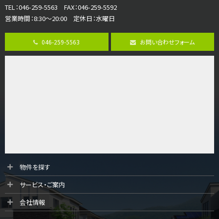
TEL：046-259-5563 FAX：046-259-5592
営業時間：8:30～20:00 定休日：水曜日
第8位
3,680万円
046-259-5563
お問い合わせフォーム
4ＳＬＤＫ
海老名駅
バ15分
・
歩1分
リビングダイニング部分の床暖房完備 車並列2台駐…
第9位
3,598万円
4ＬＤＫ
長後駅
バ11分
・
歩6分
全棟ＬＤＫは16帖の4ＬＤＫ！食器洗い乾燥機や浴…
第10位
物件を探す
4,190万円
サービス・ご案内
4ＬＤＫ
桜ヶ丘駅
会社情報
バ14分
・
歩4分
LDK約20帖とゆとりある広さ！WIC、SICの…