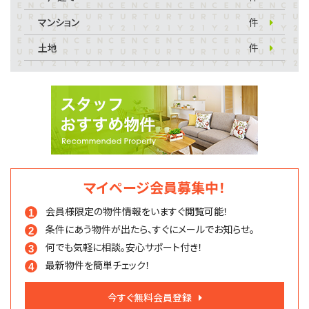
マンション
件
土地
件
マイページ会員募集中！
会員様限定の物件情報を
いますぐ閲覧可能！
条件にあう物件が出たら、
すぐにメールでお知らせ。
何でも気軽に相談。
安心サポート付き！
最新物件を簡単チェック！
今すぐ無料会員登録