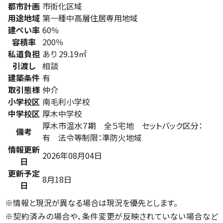
都市計画
市街化区域
用途地域
第一種中高層住居専用地域
建ぺい率
60％
容積率
200％
私道負担
あり 29.19㎡
引渡し
相談
建築条件
有
取引態様
仲介
小学校区
南毛利小学校
中学校区
厚木中学校
厚木市温水７期 全５宅地 セットバック区分：
備考
有 法令等制限：準防火地域
情報更新
2026年08月04日
日
更新予定
8月18日
日
※情報と現況が異なる場合は現況を優先とします。
※契約済みの場合や、条件変更が反映されていない場合など