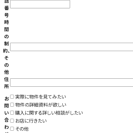
話
番
号
時
間
の
制
約、
そ
の
他
住
所
実際に物件を見てみたい
お
物件の詳細資料が欲しい
問
い
購入に関する詳しい相談がしたい
合
お店に行きたい
わ
その他