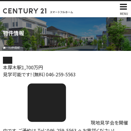
MENU
物件情報
>
物件情報
土地
本厚木駅
1,700
万円
見学可能です!（無料）046-259-5563
現地見学会を開催
中です。ご予約は Tel：046-259-5563 へお電話ください！