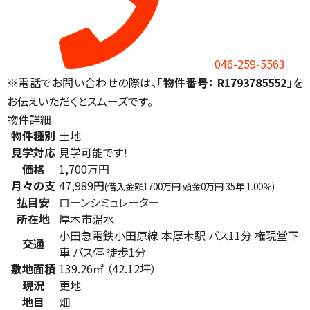
046-259-5563
※電話でお問い合わせの際は、「
物件番号： R1793785552
」を
お伝えいただくとスムーズです。
物件詳細
物件種別
土地
見学対応
見学可能です!
価格
1,700万円
月々の支
47,989円
(借入金額1700万円 頭金0万円 35年 1.00％)
払目安
ローンシミュレーター
所在地
厚木市温水
小田急電鉄小田原線 本厚木駅 バス11分 権現堂下
交通
車 バス停 徒歩1分
敷地面積
139.26㎡ （42.12坪）
現況
更地
地目
畑