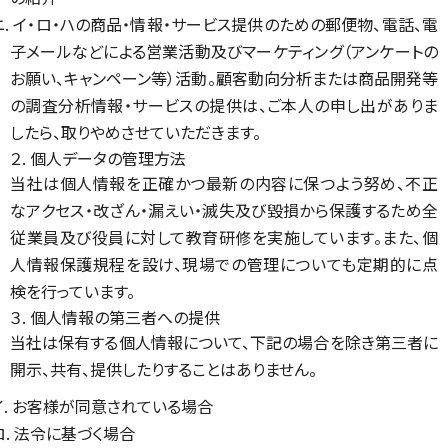
ニ. イ・ロ・ハの商品・情報・サービス提供のための郵便物、電話、電
子メールなどによる営業活動及びマーケティング（アンケートの
お願い、キャンペーン等）活動。顧客動向分析または商品開発等
の調査分析情報・サービスの提供は、ご本人の申し出がありま
したら、取りやめさせていただきます。
２. 個人データの管理方法
当社は個人情報を正確かつ最新の内容に保つよう努め、不正
なアクセス・改ざん・漏えい・滅失及び毀損から保護するため全
従業員及び役員に対して教育研修を実施しています。また、個
人情報保護規程を設け、現場での管理についても定期的に点
検を行っています。
３. 個人情報の第三者への提供
当社は保有する個人情報について、下記の場合を除き第三者に
開示、共有、提供したりすることはありません。
イ. お客様が同意されている場合
ロ. 法令に基づく場合